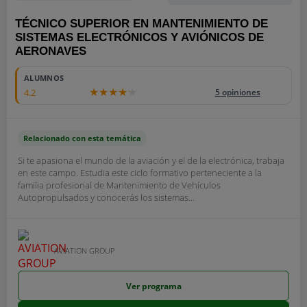
TÉCNICO SUPERIOR EN MANTENIMIENTO DE
SISTEMAS ELECTRÓNICOS Y AVIÓNICOS DE
AERONAVES
14000
ALUMNOS
4.2
5 opiniones
Relacionado con esta temática
Si te apasiona el mundo de la aviación y el de la electrónica, trabaja
en este campo. Estudia este ciclo formativo perteneciente a la
familia profesional de Mantenimiento de Vehículos
Autopropulsados y conocerás los sistemas...
AVIATION GROUP
Ver programa