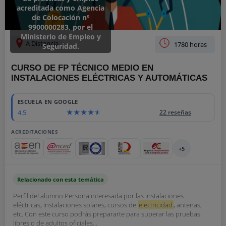
acreditada como Agencia
de Colocación nº
9900000283, por el
Ministerio de Empleo y
A Distancia
1780 horas
Seguridad.
CURSO DE FP TÉCNICO MEDIO EN
INSTALACIONES ELÉCTRICAS Y AUTOMÁTICAS
ESCUELA EN GOOGLE
4.5
22 reseñas
ACREDITACIONES
+5
Relacionado con esta temática
Perfil del alumno Persona interesada por las instalaciones
eléctricas, instalaciones solares, cursos de
electricidad
, antenas,
etc. Con este curso podrás prepararte para superar las pruebas
libres o de adultos oficiales...