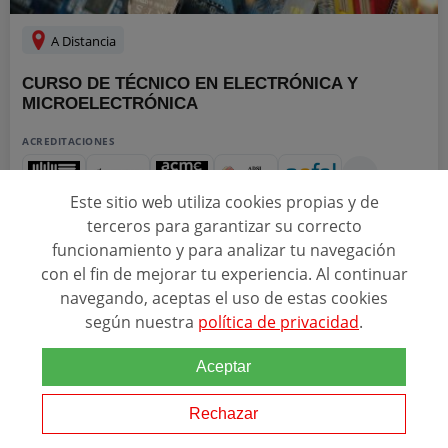
A Distancia
CURSO DE TÉCNICO EN ELECTRÓNICA Y
MICROELECTRÓNICA
ACREDITACIONES
+63
Este sitio web utiliza cookies propias y de
terceros para garantizar su correcto
Relacionado con esta temática
funcionamiento y para analizar tu navegación
Horario Totalmente Flexible Campus Virtual Recibirás unos sólidos
con el fin de mejorar tu experiencia. Al continuar
conocimientos en esta disciplina que te capacitarán para iniciar las
navegando, aceptas el uso de estas cookies
especialización que más se adapte a tus aspiraciones en cualquier
según nuestra
política de privacidad
.
rama de la electrónica....
Aceptar
SOLICITAR INFORMACIÓN
Rechazar