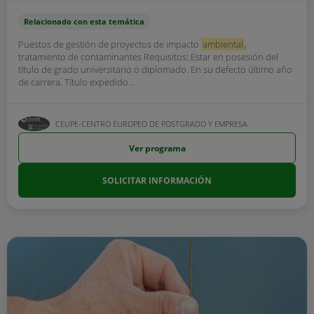
Relacionado con esta temática
Puestos de gestión de proyectos de impacto
ambiental
,
tratamiento de contaminantes Requisitos: Estar en posesión del
título de grado universitario o diplomado. En su defecto último año
de carrera. Título expedido...
CEUPE-CENTRO EUROPEO DE POSTGRADO Y EMPRESA
Ver programa
SOLICITAR INFORMACIÓN