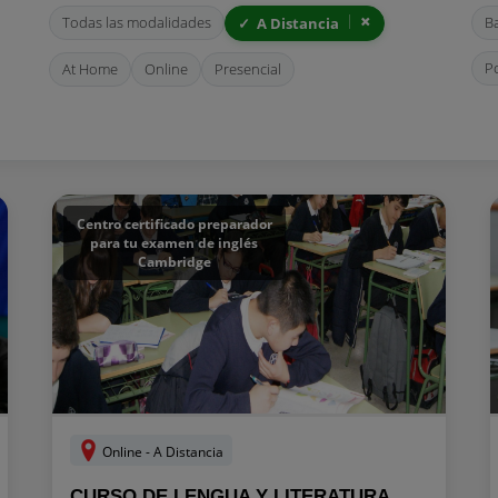
Todas las modalidades
B
A Distancia
P
At Home
Online
Presencial
Centro certificado preparador
para tu examen de inglés
Cambridge
Online - A Distancia
CURSO DE LENGUA Y LITERATURA