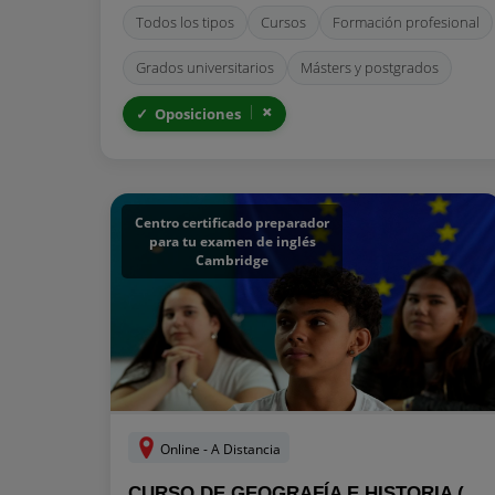
Todos los tipos
Cursos
Formación profesional
Grados universitarios
Másters y postgrados
Oposiciones
Centro certificado preparador
para tu examen de inglés
Cambridge
Online - A Distancia
CURSO DE GEOGRAFÍA E HISTORIA (