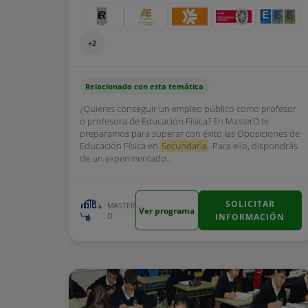
+2
Relacionado con esta temática
¿Quieres conseguir un empleo público como profesor
o profesora de Educación Física? En MasterD te
preparamos para superar con éxito las Oposiciones de
Educación Física en
Secundaria
. Para ello, dispondrás
de un experimentado...
SOLICITAR
MASTER
Ver programa
D
INFORMACIÓN