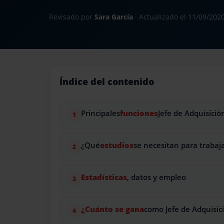
Revisado por
Sara García
· Actualizado el
11/09/202
Índice del contenido
Principales
funciones
Jefe de Adquisici
¿Qué
estudios
se necesitan para trabaj
Estadísticas
, datos y empleo
¿Cuánto se gana
como Jefe de Adquisic