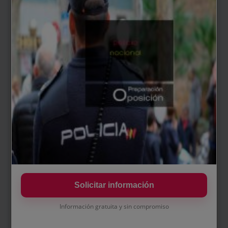
del CNP en academia. Naranja medio: CC.AA. con
Unidades Adscritas del CNP.
Naranja oscuro:
CC.AA.
con policías autonómicas independientes del CNP).
Ratio polical
A comienzos del 2020 se puede obsevar que el ratio
policial se encunetra superior o es similar a
comunidades como Madrid, Barcelona y País Vasco.
Dentro de la Comunidad Foral, a pesar de ser el único
cuerpo policial con ámbito de actuación en todo el
territorio, esta constituye a una cuarta parte del total
de agentes policiales en Navarra.
Solicitar información
Información gratuita y sin compromiso