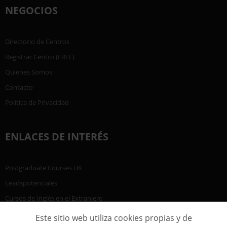
NEGOCIOS
Directorio de Centros
Registrar Centro (FREE)
Quienes Somos
Contacto
Política de Privacidad
ENLACES DE INTERÉS
Postgraduate Courses UK
Leadspotenciales
Cursos de Inglés en el Extranjero
Este sitio web utiliza cookies propias y de