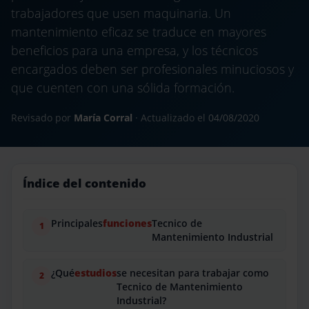
trabajadores que usen maquinaria. Un
mantenimiento eficaz se traduce en mayores
beneficios para una empresa, y los técnicos
encargados deben ser profesionales minuciosos y
que cuenten con una sólida formación.
Revisado por
María Corral
· Actualizado el
04/08/2020
Índice del contenido
Principales
funciones
Tecnico de
Mantenimiento Industrial
¿Qué
estudios
se necesitan para trabajar como
Tecnico de Mantenimiento
Industrial?