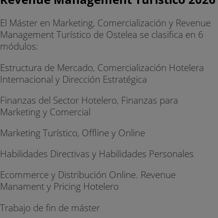
venta directa, tecnologías para la distribución,
bases de datos, sistemas de cobro, dispositivos
El Máster en Marketing, Comercialización y Revenue
móviles, métricas y analíticas web.
Management Turístico de Ostelea se clasifica en 6
módulos:
Y la segunda asignatura es el revenue
management donde se trabaja la fijación de
Estructura de Mercado, Comercialización Hotelera
precios, el forecasting, segmentación de clientes
Internacional y Dirección Estratégica
así como las tácticas de pricing, overbookin,
upselling entre otras.
Finanzas del Sector Hotelero, Finanzas para
Marketing y Comercial
Marketing Turístico, Offline y Online
Habilidades Directivas y Habilidades Personales
Ecommerce y Distribución Online. Revenue
Manament y Pricing Hotelero
Trabajo de fin de máster