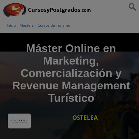
CursosyPostgrados
.com
Inicio
Masters
Cursos de Turismo
Máster Online en
Marketing,
Comercialización y
Revenue Management
Turístico
OSTELEA