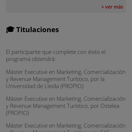
planteadas por un profesorado proveniente del
+ ver más
sector con apoyo de casos reales.
Ostelea es miembro de la Asociación Española
de Directores y Directivos de Hotel.
🎓 Titulaciones
Clases en línea en tiempo real: El programa
Online permitirá a los alumnos combinar el
El participante que complete con éxito el
trabajo y la familia con sus clases. Todas las
programa obtendrá:
asignaturas del programa cuentan con docencia
en línea en tiempo real o en diferido, según las
Máster Executive en Marketing, Comercialización
necesidades del estudiante.
y Revenue Management Turístico, por la
Universidad de Lleida (PROPIO)
El Máster en Marketing, Comercialización
Turística y Revenue Management Hotelero
Máster Executive en Marketing, Comercialización
Online persigue los siguientes obejtivos:
y Revenue Management Turístico, por Ostelea
(PROPIO)
DESARROLLO DE HABILIDADES PERSONALES Y
DIRECTIVAS
Máster Executive en Marketing, Comercialización