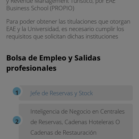
y Revenue Management Turístico, por EAE
Son necesarias para avanzar en los diferentes
Business School (PROPIO)
niveles laborales. Las habilidades directivas
permitirán al alumno afrontar momentos
Para poder obtener las titulaciones que otorgan
decisivos en su carrera. En los puestos
EAE y la Universidad, es necesario cumplir los
directivos es necesario saber gestionar:
requisitos que solicitan dichas instituciones
personas, equipos, emociones, conflictos,
negociaciones.
Bolsa de Empleo y Salidas
Desde el punto de vista personal el alumno
profesionales
debe aprender crear su propia marca personal,
gestionar su propia red contactos, a redactar un
buen currículum y responder adecuadamente
las entrevistas de trabajo entre otros.
Jefe de Reservas y Stock
CONOCIMIENTO EN MARKETING ONLINE Y
Inteligencia de Negocio en Centrales
OFFLINE
de Reservas, Cadenas Hoteleras O
Es necesario conocer tanto el marketing online
Cadenas de Restauración
como el marketing offline. Por ello se explican al