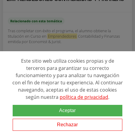
Relacionado con esta temática
Tras completar con éxito el programa, el alumno obtiene la
titulación en Curso en
Emprendedores
Contabilidad y Finanzas
emitida por Economist & Jurist.
Este sitio web utiliza cookies propias y de
SOLICITAR INFORMACIÓN
terceros para garantizar su correcto
funcionamiento y para analizar tu navegación
con el fin de mejorar tu experiencia. Al continuar
navegando, aceptas el uso de estas cookies
según nuestra
política de privacidad
.
Aceptar
Ver más programas
Rechazar