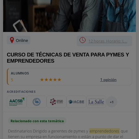
Online
12 horas. Horario: L...
CURSO DE TÉCNICAS DE VENTA PARA PYMES Y
EMPRENDEDORES
ALUMNOS
5
1 opinión
ACREDITACIONES
+1
Relacionado con esta temática
Destinatarios Dirigido a gerentes de pymes y
emprendedores
que
tienen su empresa en funcionamiento o están a punto de dar el