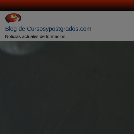
Saltar
al
contenido
Blog de Cursosypostgrados.com
Noticias actuales de formación