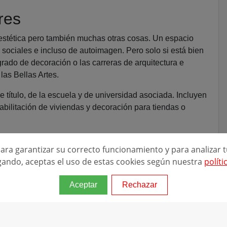
res
estética pero también muchas otras cosas. Un espacio
 sociales e incluso de autoimagen. Pero solo si está bien
ado de decoración o las carreras de arquitectura e
las Bellas Artes.
e título, de la escuela y de universidad asociada. Incluyen
ehabilitación de viviendas y decoración para tiendas o
 para garantizar su correcto funcionamiento y para analizar t
ando, aceptas el uso de estas cookies según nuestra
políti
Aceptar
Rechazar