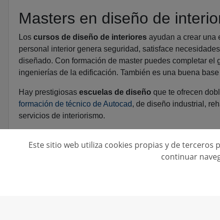
Masters en diseño de interio
Los
cursos de diseño de interiores
ayudan a crear una 
personal interior genera seguridad, satisface necesidades
diseñado. Con formación de master puedes completar el gr
ingenierías de la edificación. También es una buena base 
Hay prestigiosas
escuelas de diseño
que te ofrecen dobl
formación de técnico de Autocad
, de diseño industrial, r
servicios de interiorismo.
Este sitio web utiliza cookies propias y de terceros
continuar naveg