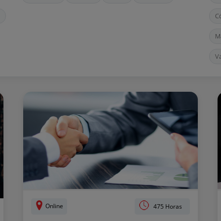
C
M
V
Online
475 Horas