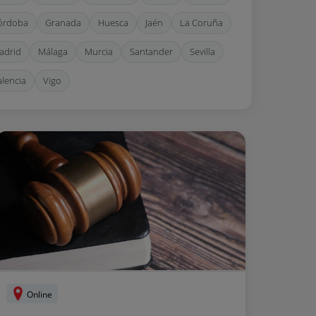
órdoba
Granada
Huesca
Jaén
La Coruña
adrid
Málaga
Murcia
Santander
Sevilla
alencia
Vigo
Online