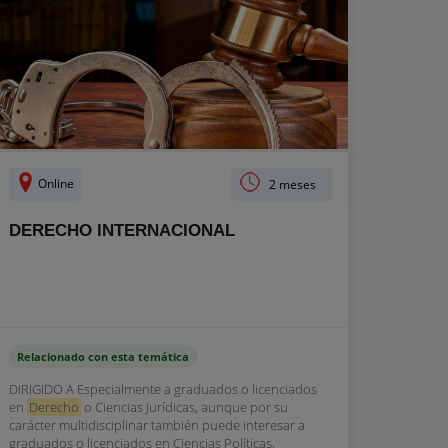
Online
2 meses
DERECHO INTERNACIONAL
Relacionado con esta temática
DIRIGIDO A Especialmente a graduados o licenciados
en
Derecho
o Ciencias Jurídicas, aunque por su
carácter multidisciplinar también puede interesar a
graduados o licenciados en Ciencias Políticas,