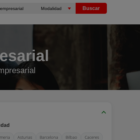
Buscar
sarial
mpresarial
udad
lmeria
Asturias
Barcelona
Bilbao
Caceres