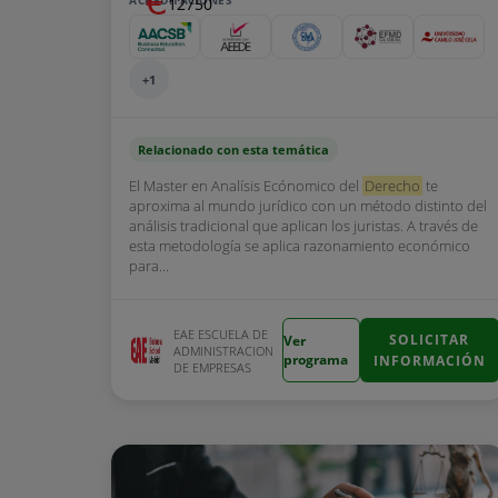
ACREDITACIONES
12750
+1
Relacionado con esta temática
El Master en Analísis Ecónomico del
Derecho
te
aproxima al mundo jurídico con un método distinto del
análisis tradicional que aplican los juristas. A través de
esta metodología se aplica razonamiento económico
para...
EAE ESCUELA DE
SOLICITAR
Ver
ADMINISTRACION
programa
INFORMACIÓN
DE EMPRESAS