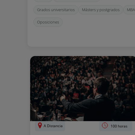
Grados universitarios
Másters y postgrados
MBA
Oposiciones
A Distancia
100 horas