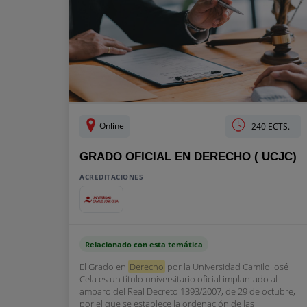
Online
240 ECTS.
GRADO OFICIAL EN DERECHO ( UCJC)
ACREDITACIONES
Relacionado con esta temática
El Grado en
Derecho
por la Universidad Camilo José
Cela es un título universitario oficial implantado al
amparo del Real Decreto 1393/2007, de 29 de octubre,
por el que se establece la ordenación de las