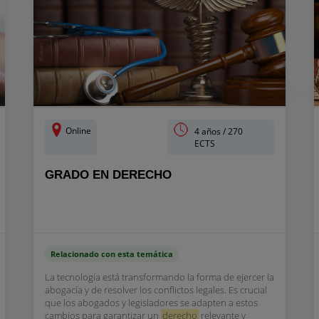
Online
4 años / 270
ECTS
GRADO EN DERECHO
Relacionado con esta temática
La tecnología está transformando la forma de ejercer la
abogacía y de resolver los conflictos legales. Es crucial
que los abogados y legisladores se adapten a estos
cambios para garantizar un
derecho
relevante y