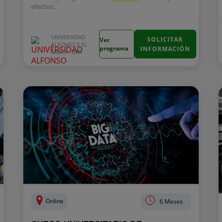
efectivo...
UNIVERSIDAD
SOLICITAR
Ver
ALFONSO X EL
programa
INFORMACIÓN
SABIO - UAX
Online
6 Meses