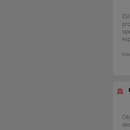
ESI
pro
ope
esp
ESI
Obj
des