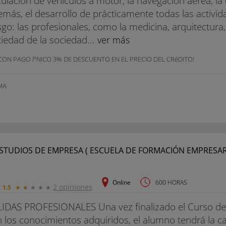
culación de vehículos a motor, la navegación aérea, la 
más, el desarrollo de prácticamente todas las activi
sgo: las profesionales, como la medicina, arquitectura, 
iedad de la sociedad...
ver más
CON PAGO íºNICO 3% DE DESCUENTO EN EL PRECIO DEL CRéDITO!
MA
Online
600 HORAS
2 opiniones
1.5
★
★
★
★
★
IDAS PROFESIONALES Una vez finalizado el Curso de
 los conocimientos adquiridos, el alumno tendrá la c