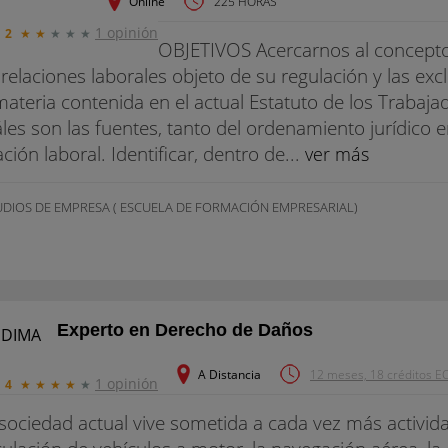
Online
225 HORAS
1 opinión
2
★
★
★
★
★
OBJETIVOS Acercarnos al concepto
 relaciones laborales objeto de su regulación y las exc
materia contenida en el actual Estatuto de los Traba
les son las fuentes, tanto del ordenamiento jurídico 
ación laboral. Identificar, dentro de...
ver más
UDIOS DE EMPRESA ( ESCUELA DE FORMACIÓN EMPRESARIAL)
Experto en Derecho de Daños
A Distancia
12 meses, 18 créditos EC.
1 opinión
4
★
★
★
★
★
sociedad actual vive sometida a cada vez más activid