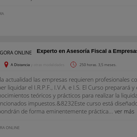
MA
Experto en Asesoría Fiscal a Empresa
A Distancia
y otras modalidades
250 horas. 3,5 meses.
la actualidad las empresas requieren profesionales c
er liquidar el I.R.P.F., I.V.A. e I.S. El Curso preparará
ocimientos teóricos y prácticos para realizar la liqu
ncionados impuestos.&8232Este curso está diseñado
pondrán de forma eminentemente práctica...
ver más
RA ONLINE