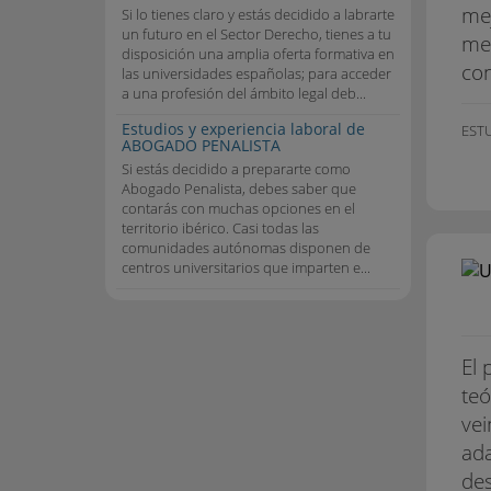
mej
Si lo tienes claro y estás decidido a labrarte
un futuro en el Sector Derecho, tienes a tu
mer
disposición una amplia oferta formativa en
con
las universidades españolas; para acceder
a una profesión del ámbito legal deb...
Estudios y experiencia laboral de
EST
ABOGADO PENALISTA
Si estás decidido a prepararte como
Abogado Penalista, debes saber que
contarás con muchas opciones en el
territorio ibérico. Casi todas las
comunidades autónomas disponen de
centros universitarios que imparten e...
El 
teó
vei
ada
des