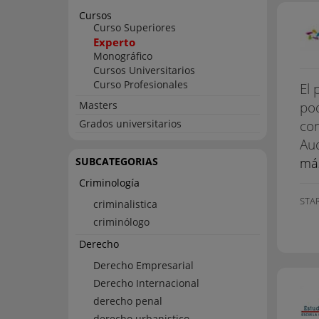
Cursos
Curso Superiores
Experto
Monográfico
Cursos Universitarios
Curso Profesionales
El 
pod
Masters
con
Grados universitarios
Aud
SUBCATEGORIAS
má
Criminología
STA
criminalistica
criminólogo
Derecho
Derecho Empresarial
Derecho Internacional
derecho penal
derecho urbanistico