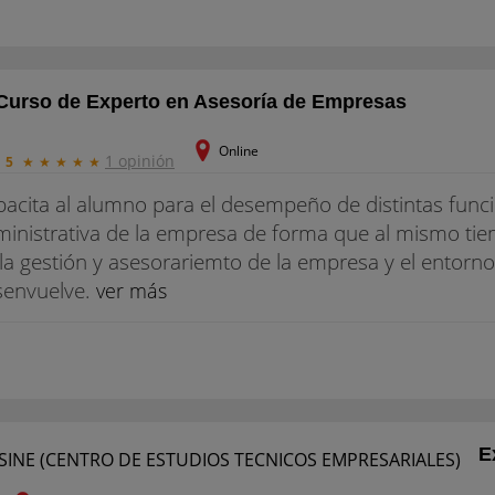
Curso de Experto en Asesoría de Empresas
Online
1 opinión
5
★
★
★
★
★
acita al alumno para el desempeño de distintas func
inistrativa de la empresa de forma que al mismo tie
la gestión y asesorariemto de la empresa y el entorn
senvuelve.
ver más
E