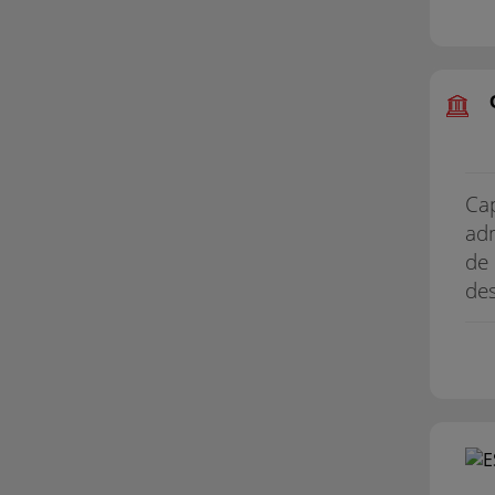
Cap
adm
de 
de