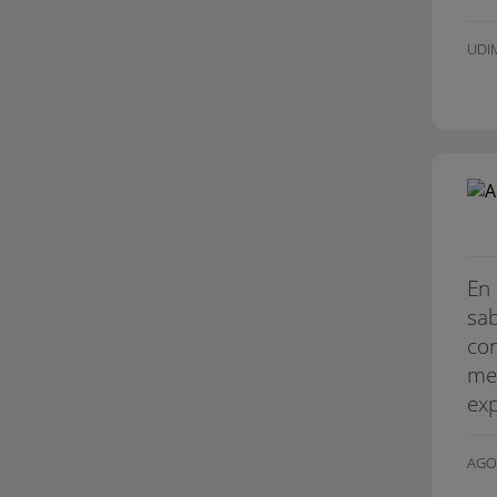
UDI
En 
sab
con
me
ex
AGO