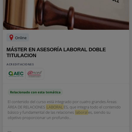
Online
MÁSTER EN ASESORÍA LABORAL DOBLE
TITULACION
ACREDITACIONES
Relacionado con esta temática
El contenido del curso está integrado por cuatro grandes Áreas:
ÁREA DE RELACIONES
LABORAL
ES, que integra todo el contenido
básico y fundamental de las relaciones
laboral
es, siendo su
objetivo proporcionar un profundo...