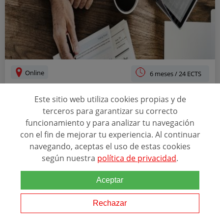
Online
6 meses / 24 ECTS
CURSO UNIVERSITARIO DE ESPECIALIZACIÓN
Este sitio web utiliza cookies propias y de
EN ASESORÍA DE EMPRESAS: FISCAL, LABORAL
terceros para garantizar su correcto
Y CONTABLE
funcionamiento y para analizar tu navegación
con el fin de mejorar tu experiencia. Al continuar
ALUMNOS
4.2
5 opiniones
navegando, aceptas el uso de estas cookies
según nuestra
política de privacidad
.
ACREDITACIONES
Aceptar
Rechazar
Relacionado con esta temática