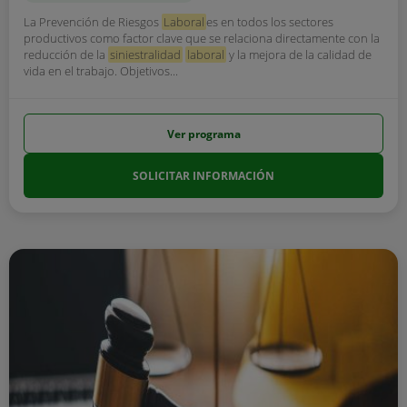
La Prevención de Riesgos
Laboral
es en todos los sectores
productivos como factor clave que se relaciona directamente con la
reducción de la
siniestralidad
laboral
y la mejora de la calidad de
vida en el trabajo. Objetivos...
Ver programa
SOLICITAR INFORMACIÓN