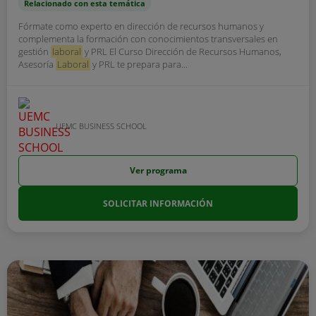
Relacionado con esta temática
Fórmate como experto en dirección de recursos humanos y
complementa la formación con conocimientos transversales en
gestión
laboral
y PRL El Curso Dirección de Recursos Humanos,
Asesoría
Laboral
y PRL te prepara para...
UEMC BUSINESS SCHOOL
Ver programa
SOLICITAR INFORMACIÓN