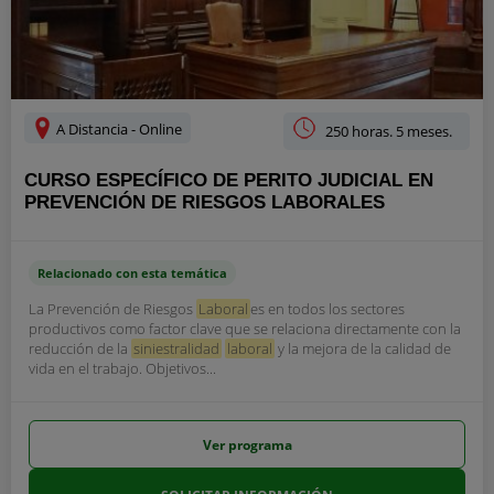
A Distancia - Online
250 horas. 5 meses.
CURSO ESPECÍFICO DE PERITO JUDICIAL EN
PREVENCIÓN DE RIESGOS LABORALES
Relacionado con esta temática
La Prevención de Riesgos
Laboral
es en todos los sectores
productivos como factor clave que se relaciona directamente con la
reducción de la
siniestralidad
laboral
y la mejora de la calidad de
vida en el trabajo. Objetivos...
Ver programa