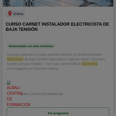
Online
CURSO CARNET INSTALADOR ELECTRICISTA DE
BAJA TENSIÓN
Relacionado con esta temática
Una vez superado el curso, podrás obtener el Carnet Instalador
Electricista
de Baja Tensión Descubre el método Albali "Tenemos
nuestro propio modelo" - Con este Carnet Oficial
Electricista
Homologado por Industria realiza,...
ALBALI CENTRO DE FORMACION
Ver programa