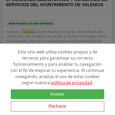
SERVICIOS DEL AYUNTAMIENTO DE VALENCIA
Relacionado con esta temática
Aulatutor
Valencia
está formado por un grupo de profesionales
cualificados con el objetivo de ayudar al alumno a conseguir todos
sus objetivos y obtengan una plaza en la administración pública
que deseen. - Españoles,...
Este sitio web utiliza cookies propias y de
terceros para garantizar su correcto
funcionamiento y para analizar tu navegación
SOLICITAR INFORMACIÓN
con el fin de mejorar tu experiencia. Al continuar
navegando, aceptas el uso de estas cookies
según nuestra
política de privacidad
.
Aceptar
Rechazar