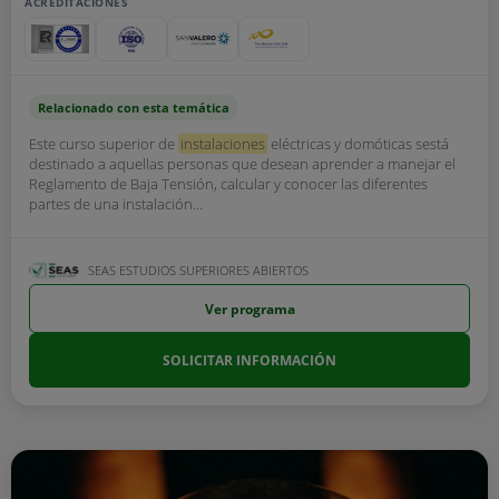
ACREDITACIONES
Relacionado con esta temática
Este curso superior de
instalaciones
eléctricas y domóticas sestá
destinado a aquellas personas que desean aprender a manejar el
Reglamento de Baja Tensión, calcular y conocer las diferentes
partes de una instalación...
SEAS ESTUDIOS SUPERIORES ABIERTOS
Ver programa
SOLICITAR INFORMACIÓN