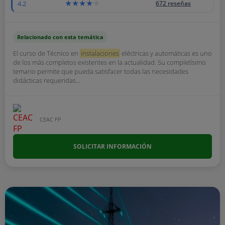
4.2
672 reseñas
Relacionado con esta temática
El curso de Técnico en
instalaciones
eléctricas y automáticas es uno
de los más completos existentes en la actualidad. Su completísimo
temario permite que pueda satisfacer todas las necesidades
didácticas requeridas...
CEAC FP
SOLICITAR INFORMACIÓN