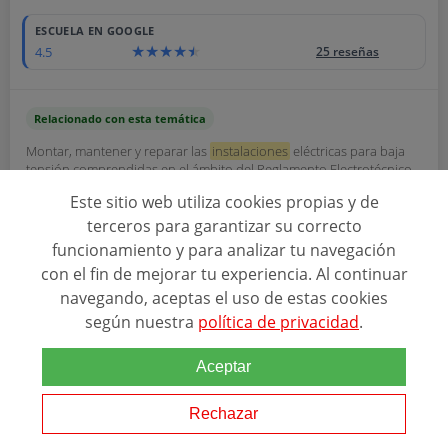
ESCUELA EN GOOGLE
4.5
25 reseñas
Relacionado con esta temática
Montar, mantener y reparar las
instalaciones
eléctricas para baja
tensión comprendidas en el ámbito del Reglamento Electrotécnico
para baja tensión, aplicando las técnicas y los procedimientos
Este sitio web utiliza cookies propias y de
requeridos en cada caso,...
terceros para garantizar su correcto
funcionamiento y para analizar tu navegación
con el fin de mejorar tu experiencia. Al continuar
ACREDITA FORMACION
navegando, aceptas el uso de estas cookies
según nuestra
política de privacidad
.
SOLICITAR INFORMACIÓN
Aceptar
Rechazar