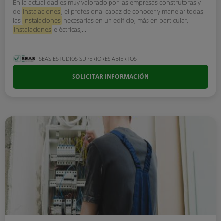
En la actualidad es muy valorado por las empresas construtoras y
de
instalaciones
, el profesional capaz de conocer y manejar todas
las
instalaciones
necesarias en un edificio, más en particular,
instalaciones
eléctricas,...
SEAS ESTUDIOS SUPERIORES ABIERTOS
SOLICITAR INFORMACIÓN