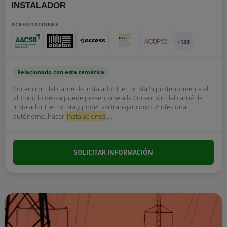
INSTALADOR
ACREDITACIONES
+133
Relacionado con esta temática
Obtención del Carné de Instalador Electricista Si posteriormente el
alumno lo desea puede presentarse a la Obtención del carné de
Instalador Electricista y poder así trabajar como Profesional
autónomo, hacer
instalaciones
,...
SOLICITAR INFORMACIÓN