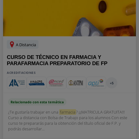
A Distancia
CURSO DE TÉCNICO EN FARMACIA Y
PARAFARMACIA PREPARATORIO DE FP
ACREDITACIONES
+5
Relacionado con esta temática
¿Te gustaría trabajar en una
farmacia
? ¡¡¡MATRICULA GRATUITA!!!
Curso a distancia con Bolsa de Trabajo para los alumnos Con este
curso te prepararás para la obtención del título oficial de F.P. y
podrás desarrollar...