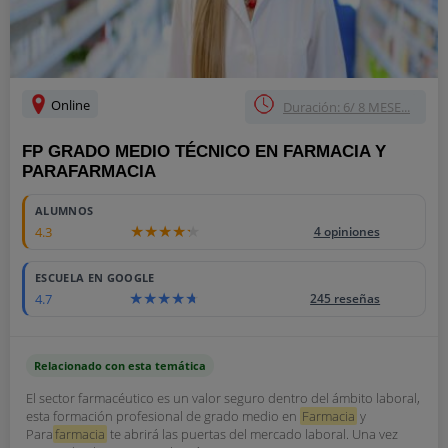
Online
Duración: 6/ 8 MESE...
FP GRADO MEDIO TÉCNICO EN FARMACIA Y
PARAFARMACIA
ALUMNOS
4.3
4 opiniones
ESCUELA EN GOOGLE
4.7
245 reseñas
Relacionado con esta temática
El sector farmacéutico es un valor seguro dentro del ámbito laboral,
esta formación profesional de grado medio en
Farmacia
y
Para
farmacia
te abrirá las puertas del mercado laboral. Una vez