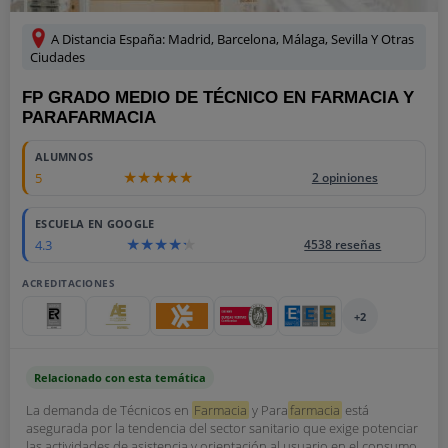
A Distancia España: Madrid, Barcelona, Málaga, Sevilla Y Otras
Ciudades
FP GRADO MEDIO DE TÉCNICO EN FARMACIA Y
PARAFARMACIA
ALUMNOS
5
2 opiniones
ESCUELA EN GOOGLE
4.3
4538 reseñas
ACREDITACIONES
+2
Relacionado con esta temática
La demanda de Técnicos en
Farmacia
y Para
farmacia
está
asegurada por la tendencia del sector sanitario que exige potenciar
las actividades de asistencia y orientación al usuario en el consumo