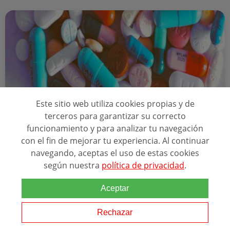
Este sitio web utiliza cookies propias y de
terceros para garantizar su correcto
A Distancia
funcionamiento y para analizar tu navegación
2000 2 años académ...
con el fin de mejorar tu experiencia. Al continuar
FP GRADO MEDIO EN FARMACIA Y
navegando, aceptas el uso de estas cookies
PARAFARMACIA
según nuestra
política de privacidad
.
Aceptar
Relacionado con esta temática
Rechazar
Si estás interesado en desempeñarte como técnico en
Farmacia
y
Para
farmacia
y sumergirte por completo en un ámbito que siempre