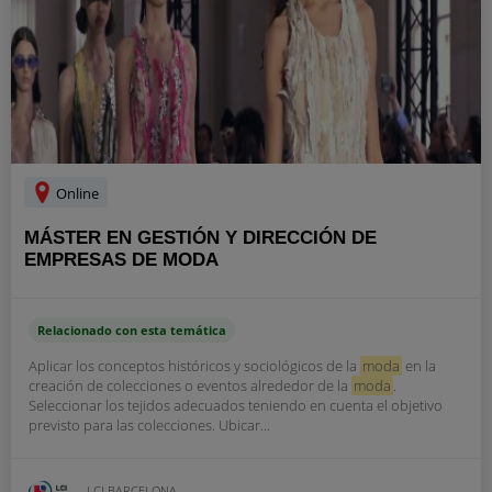
Online
MÁSTER EN GESTIÓN Y DIRECCIÓN DE
EMPRESAS DE MODA
Relacionado con esta temática
Aplicar los conceptos históricos y sociológicos de la
moda
en la
creación de colecciones o eventos alrededor de la
moda
.
Seleccionar los tejidos adecuados teniendo en cuenta el objetivo
previsto para las colecciones. Ubicar...
LCI BARCELONA