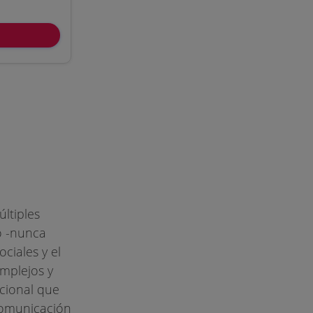
ltiples
o -nunca
ciales y el
mplejos y
cional que
comunicación