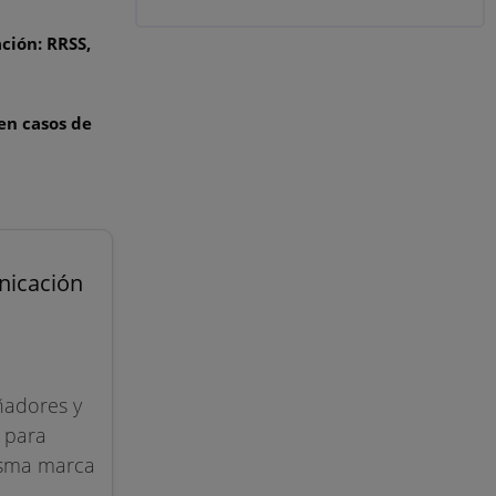
ción: RRSS,
en casos de
nicación
ñadores y
d para
misma marca