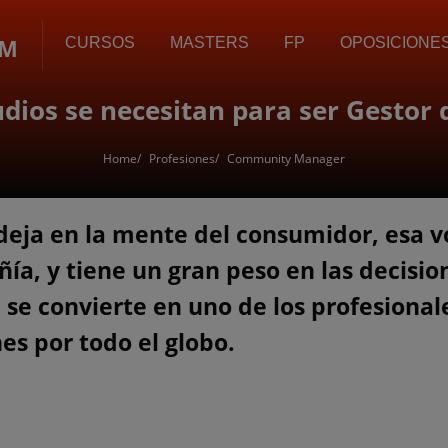
OM
CURSOS
MASTERS
FP
OPOSICIONE
dios se necesitan para ser Gestor
Home
Profesiones
Community Manager
deja en la mente del consumidor, esa v
a, y tiene un gran peso en las decisio
 se convierte en uno de los profesiona
s por todo el globo.