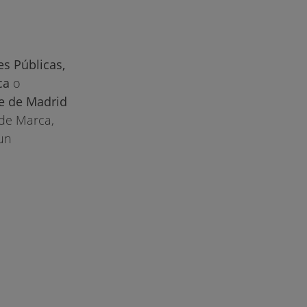
es Públicas,
ca
o
se de Madrid
 de Marca,
un