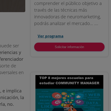
comprender el público objetivo a
través de las técnicas más
innovadoras de neuromarketing,
podrás analizar el mercado... ....
Ver programa
puede ser
Solicitar información
riencias y
ferenciador
esorte de
sversales en
 e implica
nicación, la
rla, no.