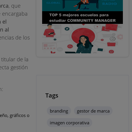
arca
, que
e encargaba
 el
n al
ncias de los
itular de la
ecta gestión
n:
Tags
branding
gestor de marca
eño, gráficos o
imagen corporativa