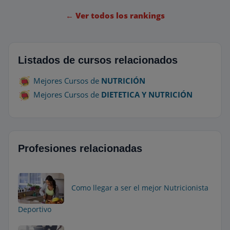
individuales de nuestros estudiantes. En
Davante, queremos que cada persona se
← Ver todos los rankings
sienta valorada, comprendida y
empoderada para desarrollar todo su
potencial.
Listados de cursos relacionados
Mejores Cursos de
NUTRICIÓN
Mejores Cursos de
DIETETICA Y NUTRICIÓN
Profesiones relacionadas
Como llegar a ser el mejor Nutricionista
Deportivo