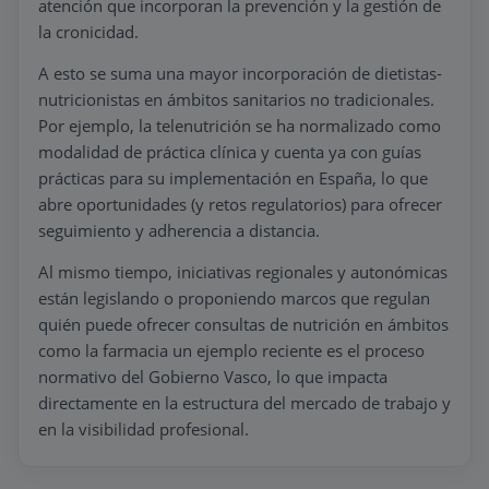
atención que incorporan la prevención y la gestión de
la cronicidad.
Crecimiento:
Impulsamos el desarrollo
personal y profesional como motor del
A esto se suma una mayor incorporación de dietistas-
progreso. En Davante, nos mantenemos
nutricionistas en ámbitos sanitarios no tradicionales.
a la vanguardia educativa, innovando
Por ejemplo, la telenutrición se ha normalizado como
constantemente para ofrecer
modalidad de práctica clínica y cuenta ya con guías
experiencias de aprendizaje relevantes
prácticas para su implementación en España, lo que
en un mundo en evolución.
abre oportunidades (y retos regulatorios) para ofrecer
Pasión:
La pasión por la educación y el
seguimiento y adherencia a distancia.
deseo de impactar positivamente en la
Al mismo tiempo, iniciativas regionales y autonómicas
vida de las personas son el corazón de
están legislando o proponiendo marcos que regulan
Davante. Creemos firmemente que
quién puede ofrecer consultas de nutrición en ámbitos
cuando se persigue la pasión, se logran
grandes cosas, y estamos aquí para
como la farmacia un ejemplo reciente es el proceso
acompañarte en ese camino.
normativo del Gobierno Vasco, lo que impacta
directamente en la estructura del mercado de trabajo y
Humanidad:
La cercanía y la
en la visibilidad profesional.
personalización nos permiten
comprender las necesidades