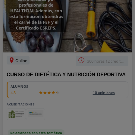
profesionales de
HEALTH’IN. Además, con
esta formación obtendrás
el carné de la FEF y el
Certificado ESREPS.
Online
300 horas 12 crédit...
CURSO DE DIETÉTICA Y NUTRICIÓN DEPORTIVA
ALUMNOS
4.3
10 opiniones
ACREDITACIONES
Relacionado con esta temática