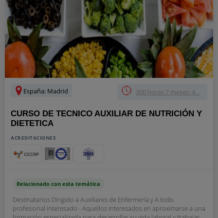
España: Madrid
300 horas 7 meses: 4...
CURSO DE TECNICO AUXILIAR DE NUTRICIÓN Y
DIETETICA
ACREDITACIONES
Relacionado con esta temática
Destinatarios Dirigido a Auxiliares de Enfermería y A todo
profesional interesado - Aquellos interesados en aproximarse a una
formación especializada para desarrollar su vida laboral y trabajar