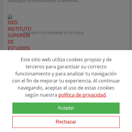
patologías cardiovasculares, la demanda...
ISED INSTITUTO SUPERIOR DE ESTUDIOS
Ver programa
Este sitio web utiliza cookies propias y de
terceros para garantizar su correcto
SOLICITAR INFORMACIÓN
funcionamiento y para analizar tu navegación
con el fin de mejorar tu experiencia. Al continuar
navegando, aceptas el uso de estas cookies
según nuestra
política de privacidad
.
Aceptar
Rechazar