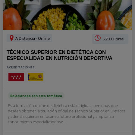
A Distancia - Online
2200 Horas
TÉCNICO SUPERIOR EN DIETÉTICA CON
ESPECIALIDAD EN NUTRICIÓN DEPORTIVA
ACREDITACIONES
Relacionado con esta temática
Está formación online de dietética está dirigida a personas que
deseen obtener la titulación oficial de Técnico Superior en Dietética
y además quieran enfocar su futuro profesional y ampliar su
conocimiento especializándose...