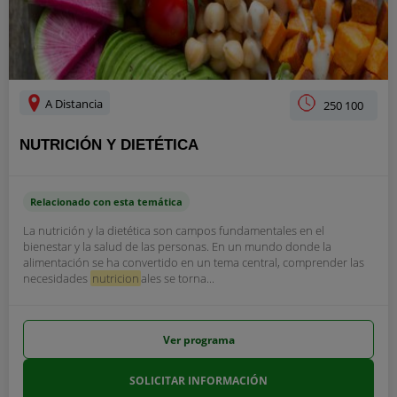
A Distancia
250 100
NUTRICIÓN Y DIETÉTICA
Relacionado con esta temática
La nutrición y la dietética son campos fundamentales en el
bienestar y la salud de las personas. En un mundo donde la
alimentación se ha convertido en un tema central, comprender las
necesidades
nutricion
ales se torna...
Ver programa
SOLICITAR INFORMACIÓN