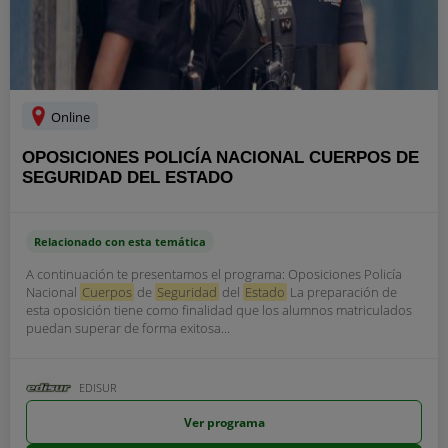
Online
OPOSICIONES POLICÍA NACIONAL CUERPOS DE
SEGURIDAD DEL ESTADO
Relacionado con esta temática
A continuación te presentamos el programa: Oposiciones Policía
Nacional
Cuerpos
de
Seguridad
del
Estado
La preparación de
esta oposición tiene como finalidad que los alumnos matriculados
puedan superar de forma exitosa...
EDISUR
Ver programa