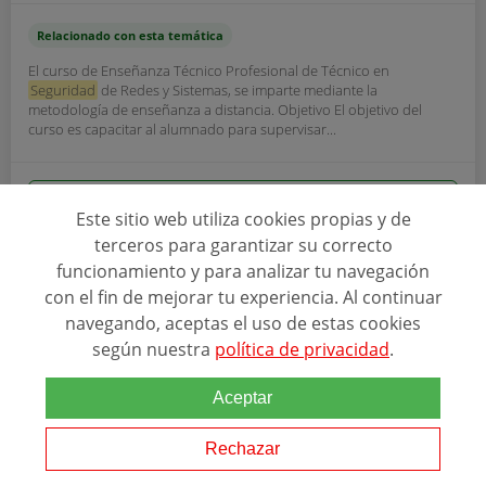
Relacionado con esta temática
El curso de Enseñanza Técnico Profesional de Técnico en
Seguridad
de Redes y Sistemas, se imparte mediante la
metodología de enseñanza a distancia. Objetivo El objetivo del
curso es capacitar al alumnado para supervisar...
Ver programa
Este sitio web utiliza cookies propias y de
terceros para garantizar su correcto
SOLICITAR INFORMACIÓN
funcionamiento y para analizar tu navegación
con el fin de mejorar tu experiencia. Al continuar
navegando, aceptas el uso de estas cookies
según nuestra
política de privacidad
.
Aceptar
Rechazar