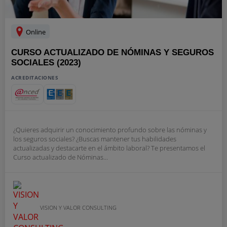
Online
CURSO ACTUALIZADO DE NÓMINAS Y SEGUROS
SOCIALES (2023)
ACREDITACIONES
¿Quieres adquirir un conocimiento profundo sobre las nóminas y
los seguros sociales? ¿Buscas mantener tus habilidades
actualizadas y destacarte en el ámbito laboral? Te presentamos el
Curso actualizado de Nóminas...
VISION Y VALOR CONSULTING