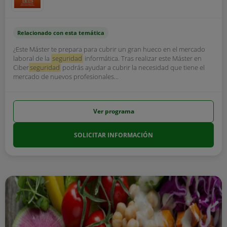
Relacionado con esta temática
¿Este Máster te prepara para cubrir un gran hueco en el mercado
laboral de la
seguridad
informática. Tras realizar este Máster en
Ciber
seguridad
podrás ayudar a cubrir la necesidad que tiene el
mercado de nuevos profesionales...
Ver programa
SOLICITAR INFORMACIÓN