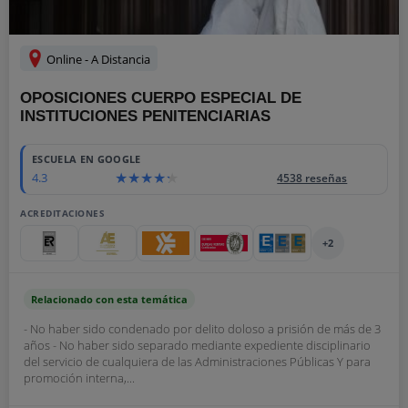
Online - A Distancia
OPOSICIONES CUERPO ESPECIAL DE
INSTITUCIONES PENITENCIARIAS
ESCUELA EN GOOGLE
4.3
4538 reseñas
ACREDITACIONES
+2
Relacionado con esta temática
- No haber sido condenado por delito doloso a prisión de más de 3
años - No haber sido separado mediante expediente disciplinario
del servicio de cualquiera de las Administraciones Públicas Y para
promoción interna,...