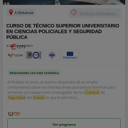
A Distancia
Duración estimada d...
CURSO DE TÉCNICO SUPERIOR UNIVERSITARIO
EN CIENCIAS POLICIALES Y SEGURIDAD
PÚBLICA
ACREDITACIONES
1275
Relacionado con esta temática
Al finalizar el curso, el alumno dispondrá de un amplio
conocimiento sobre las distintas áreas que precisa dominar para
enfrentar su trabajo como investigador de los
Cuerpos
de
Seguridad
del
Estado
lo que le permitirá...
Ver programa