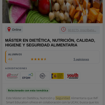
Online
60 ECTS, Inscríbete...
MÁSTER EN DIETÉTICA, NUTRICIÓN, CALIDAD,
HIGIENE Y SEGURIDAD ALIMENTARIA
ALUMNOS
4.6
5 opiniones
ACREDITACIONES
Relacionado con esta temática
Este Máster en Dietética, Nutrición y
Seguridad
Alimentaria que IMF
Smart Education ofrece en colaboración con la UCAV, busca que los