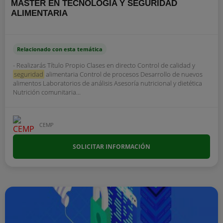
MÁSTER EN TECNOLOGÍA Y SEGURIDAD
ALIMENTARIA
Relacionado con esta temática
- Realizarás Título Propio Clases en directo Control de calidad y
seguridad
alimentaria Control de procesos Desarrollo de nuevos
alimentos Laboratorios de análisis Asesoría nutricional y dietética
Nutrición comunitaria...
CEMP
SOLICITAR INFORMACIÓN