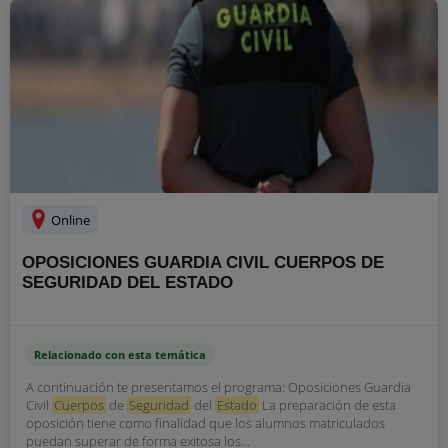
Online
OPOSICIONES GUARDIA CIVIL CUERPOS DE
SEGURIDAD DEL ESTADO
Relacionado con esta temática
A continuación te presentamos el programa: Oposiciones Guardia
Civil
Cuerpos
de
Seguridad
del
Estado
La preparación de esta
oposición tiene como finalidad que los alumnos matriculados
puedan superar de forma exitosa los...