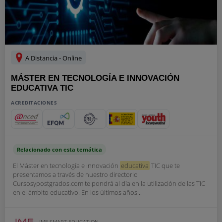
A Distancia - Online
MÁSTER EN TECNOLOGÍA E INNOVACIÓN
EDUCATIVA TIC
ACREDITACIONES
Relacionado con esta temática
El Máster en tecnología e innovación
educativa
TIC que te
presentamos a través de nuestro directorio
Cursosypostgrados.com te pondrá al día en la utilización de las TIC
en el ámbito educativo. En los últimos años...
IMF SMART EDUCATION