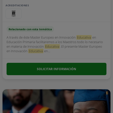
ACREDITACIONES
Relacionado con esta temática
A través de éste Master Europeo en Innovación
Educativa
en
Educación Primaria facilitaremos a los Maestros todo lo necesario
en materia de Innovación
Educativa
.El presente Master Europeo
en Innovación
Educativa
en...
SOLICITAR INFORMACIÓN