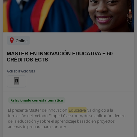
Online
MASTER EN INNOVACIÓN EDUCATIVA + 60
CRÉDITOS ECTS
ACREDITACIONES
Relacionado con esta temática
El presente Master de Innovación
Educativa
va dirigido a la
formación del método Flipped Classroom, de su aplicación dentro
de la educación y sobre el aprendizaje basado en proyectos,
además te prepara para conocer...