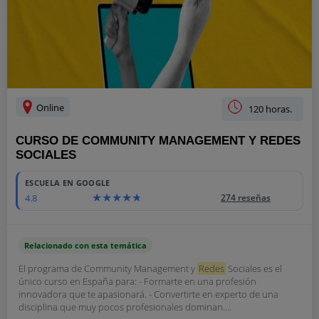
Online
120 horas.
CURSO DE COMMUNITY MANAGEMENT Y REDES
SOCIALES
ESCUELA EN GOOGLE
4.8
274 reseñas
Relacionado con esta temática
El programa de Community Management y
Redes
Sociales es el
único curso en España para: - Formarte en una profesión
innovadora que te apasionará. - Convertirte en experto de una
disciplina que muy pocos profesionales dominan....