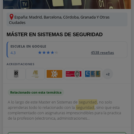
España: Madrid, Barcelona, Córdoba, Granada Y Otras
Ciudades
MÁSTER EN SISTEMAS DE SEGURIDAD
ESCUELA EN GOOGLE
4.3
4538 reseñas
ACREDITACIONES
+2
Relacionado con esta temática
A lo largo de este Master en Sistemas de
seguridad
, no solo
aprenderas todo lo relacionado con la
seguridad
, sino que esta
complementado con asignaturas imprescindibles para la practica
de la profesion (electronica, administraciones...