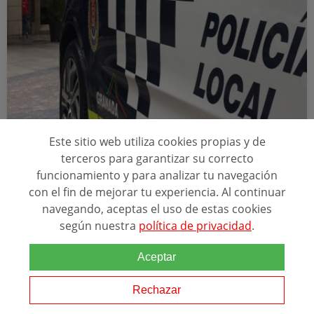
Este sitio web utiliza cookies propias y de
España: Jerez, Córdoba, Granada, Huelva Y Otras Ciudades
terceros para garantizar su correcto
funcionamiento y para analizar tu navegación
CURSO OPOSICIÓN POLICÍA LOCAL DE
ANDALUCÍA
con el fin de mejorar tu experiencia. Al continuar
navegando, aceptas el uso de estas cookies
ESCUELA EN GOOGLE
según nuestra
política de privacidad
.
4.3
4538 reseñas
Aceptar
ACREDITACIONES
+2
Rechazar