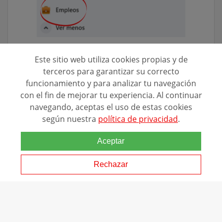
Instagram
Este sitio web utiliza cookies propias y de
terceros para garantizar su correcto
Instagram es una de esas redes sociales que
funcionamiento y para analizar tu navegación
engancha. ¿Pero sabías que puede servirte para
con el fin de mejorar tu experiencia. Al continuar
encontrar empleo más fácilmente?
navegando, aceptas el uso de estas cookies
Y no hablamos solo de que es posible que algunas
según nuestra
política de privacidad
.
empresas publiquen ofertas a través de sus
stories
o
Aceptar
publicaciones, que también. Nos referimos más bien
a que
es una ventana estupenda para mostrar tu
Rechazar
trabajo.
Instagram se ha
convertido en el
portfolio
online de muchísimos
profesionales.
Sobre