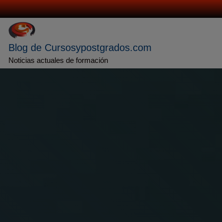
Saltar
al
contenido
Blog de Cursosypostgrados.com
Noticias actuales de formación