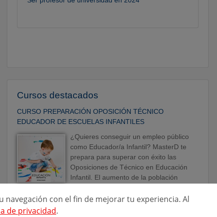
Cursos destacados
CURSO PREPARACIÓN OPOSICIÓN TÉCNICO
EDUCADOR DE ESCUELAS INFANTILES
¿Quieres conseguir un empleo público
como Educador/a Infantil? MasterD te
prepara para superar con éxito las
Oposiciones de Técnico en Educación
Infantil. El aumento de la población
menor de 3 años ...
u navegación con el fin de mejorar tu experiencia. Al
CURSO DE PROFESOR DE AUTOESCUELA
ca de privacidad
.