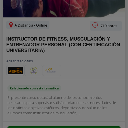
A Distancia - Online
710 horas
INSTRUCTOR DE FITNESS, MUSCULACIÓN Y
ENTRENADOR PERSONAL (CON CERTIFICACIÓN
UNIVERSITARIA)
ACREDITACIONES
Relacionado con esta temática
El presente curso dotará al alumno de los conocimientos
necesarios para supervisar satisfactoriamente las necesidades de
los distintos objetivos estéticos, deportivos y de salud de los
alumnos como instructor de musculación,...