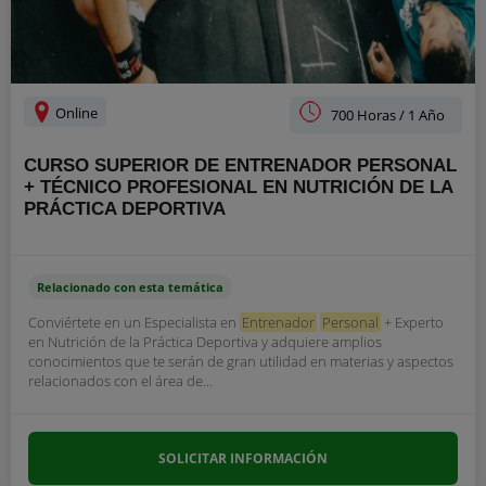
Online
700 Horas / 1 Año
CURSO SUPERIOR DE ENTRENADOR PERSONAL
+ TÉCNICO PROFESIONAL EN NUTRICIÓN DE LA
PRÁCTICA DEPORTIVA
Relacionado con esta temática
Conviértete en un Especialista en
Entrenador
Personal
+ Experto
en Nutrición de la Práctica Deportiva y adquiere amplios
conocimientos que te serán de gran utilidad en materias y aspectos
relacionados con el área de...
SOLICITAR INFORMACIÓN