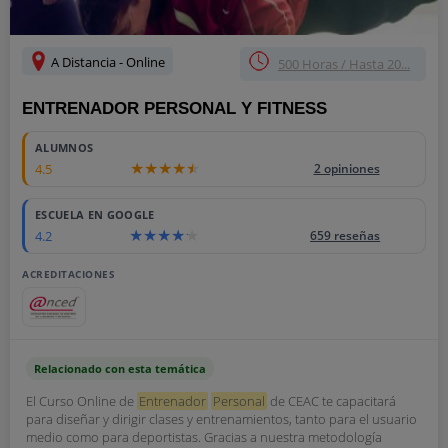
A Distancia - Online
500 Horas / Hasta 20...
ENTRENADOR PERSONAL Y FITNESS
ALUMNOS
4.5
2 opiniones
ESCUELA EN GOOGLE
4.2
659 reseñas
ACREDITACIONES
Relacionado con esta temática
El Curso Online de
Entrenador
Personal
de CEAC te capacitará
para diseñar y dirigir clases y entrenamientos, tanto para el usuario
medio como para deportistas. Gracias a nuestra metodología