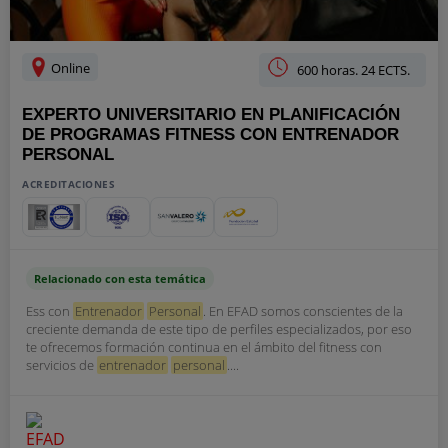
Online
600 horas. 24 ECTS.
EXPERTO UNIVERSITARIO EN PLANIFICACIÓN
DE PROGRAMAS FITNESS CON ENTRENADOR
PERSONAL
ACREDITACIONES
Relacionado con esta temática
Ess con
Entrenador
Personal
. En EFAD somos conscientes de la
creciente demanda de este tipo de perfiles especializados, por eso
te ofrecemos formación continua en el ámbito del fitness con
servicios de
entrenador
personal
....