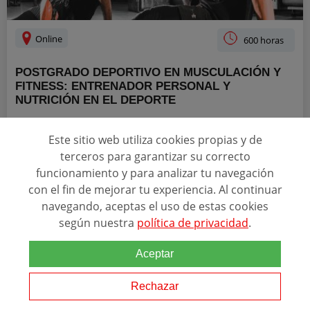
Online
600 horas
POSTGRADO DEPORTIVO EN MUSCULACIÓN Y
FITNESS: ENTRENADOR PERSONAL Y
NUTRICIÓN EN EL DEPORTE
ACREDITACIONES
Este sitio web utiliza cookies propias y de
terceros para garantizar su correcto
funcionamiento y para analizar tu navegación
con el fin de mejorar tu experiencia. Al continuar
Relacionado con esta temática
navegando, aceptas el uso de estas cookies
Este Postgrado Deportivo en Musculación y Fitness:
Entrenador
según nuestra
política de privacidad
.
Personal
y Nutrición en el Deporte dotará al alumno de los
conocimientos necesarios para supervisar satisfactoriamente las
necesidades de los distintos objetivos...
Aceptar
Rechazar
SOLICITAR INFORMACIÓN