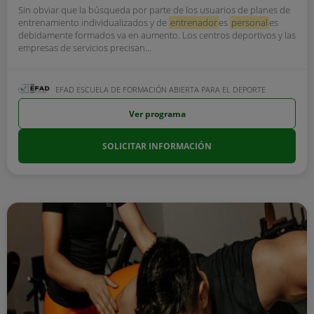
Sin obviar que la búsqueda por parte de los usuarios de planes de
entrenamiento individualizados y de
entrenador
es
personal
es
debidamente formados va en aumento. Los centros deportivos y las
empresas de servicios precisan...
EFAD ESCUELA DE FORMACIÓN ABIERTA PARA EL DEPORTE
Ver programa
SOLICITAR INFORMACIÓN