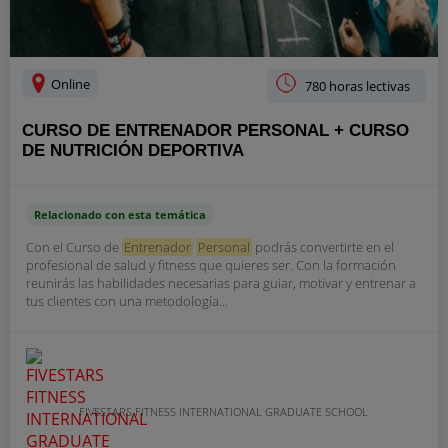
Online
780 horas lectivas
CURSO DE ENTRENADOR PERSONAL + CURSO
DE NUTRICIÓN DEPORTIVA
Relacionado con esta temática
Con el Curso de
Entrenador
Personal
podrás convertirte en el
profesional de salud y fitness que quieres ser. Con la formación
reunirás las habilidades necesarias para guiar, motivar y entrenar a
tus clientes con una metodología...
FIVESTARS FITNESS INTERNATIONAL GRADUATE SCHOOL