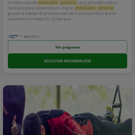
En este curso de
entrenador
personal
vas a aprender todo lo
necesario para convertirte en un gran
entrenador
personal
gracias al trabajo de profesionales de la actividad física que te
ayudarán a conseguirlo. ¿Crees que...
MASTER D
Ver programa
SOLICITAR INFORMACIÓN