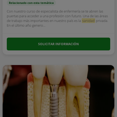
Relacionado con esta temática
Con nuestro curso de especialista de enfermería se te abren las
puertas para acceder a una profesión con futuro. Una de las áreas
de trabajo más importantes en nuestro país es la
sanidad
privada.
En el último año genero...
SOLICITAR INFORMACIÓN