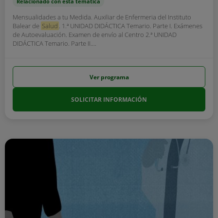
Relacionado con esta temática
Mensualidades a tu Medida. Auxiliar de Enfermeria del Instituto
Balear de
Salud
. 1.ª UNIDAD DIDÁCTICA Temario. Parte I. Exámenes
de Autoevaluación. Examen de envío al Centro 2.ª UNIDAD
DIDÁCTICA Temario. Parte II....
Ver programa
SOLICITAR INFORMACIÓN