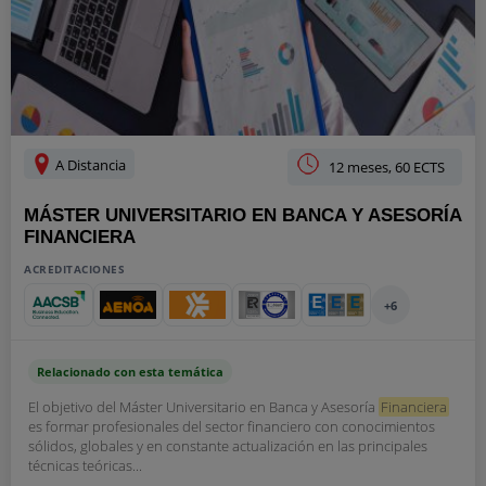
A Distancia
12 meses, 60 ECTS
MÁSTER UNIVERSITARIO EN BANCA Y ASESORÍA
FINANCIERA
ACREDITACIONES
+6
Relacionado con esta temática
El objetivo del Máster Universitario en Banca y Asesoría
Financiera
es formar profesionales del sector financiero con conocimientos
sólidos, globales y en constante actualización en las principales
técnicas teóricas...