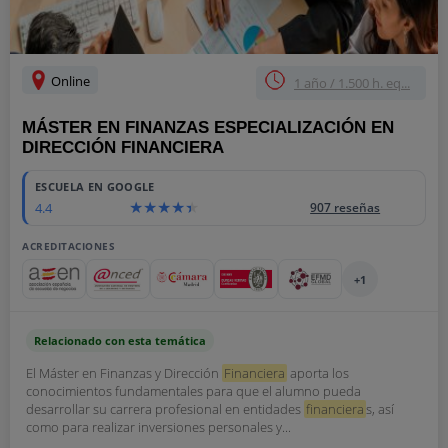
Online
1 año / 1.500 h. eq...
MÁSTER EN FINANZAS ESPECIALIZACIÓN EN
DIRECCIÓN FINANCIERA
ESCUELA EN GOOGLE
4.4
907 reseñas
ACREDITACIONES
+1
Relacionado con esta temática
El Máster en Finanzas y Dirección
Financiera
aporta los
conocimientos fundamentales para que el alumno pueda
desarrollar su carrera profesional en entidades
financiera
s, así
como para realizar inversiones personales y...