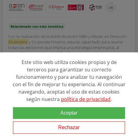
+1
Relacionado con esta temática
Con la realización de la doble titulación MBA y Máster en Dirección
Financiera
y Corporate Finance, estarás capacitado para asumir
todas las decisiones que implica una estrategia empresarial, al
mismo tiempo que te especializarás...
Este sitio web utiliza cookies propias y de
terceros para garantizar su correcto
Ver programa
funcionamiento y para analizar tu navegación
con el fin de mejorar tu experiencia. Al continuar
SOLICITAR INFORMACIÓN
navegando, aceptas el uso de estas cookies
según nuestra
política de privacidad
.
Aceptar
Rechazar