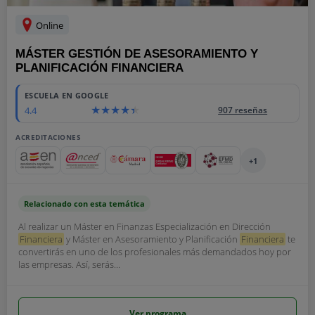
Online
MÁSTER GESTIÓN DE ASESORAMIENTO Y
PLANIFICACIÓN FINANCIERA
ESCUELA EN GOOGLE
4.4
907 reseñas
ACREDITACIONES
+1
Relacionado con esta temática
Al realizar un Máster en Finanzas Especialización en Dirección
Financiera
y Máster en Asesoramiento y Planificación
Financiera
te
convertirás en uno de los profesionales más demandados hoy por
las empresas. Así, serás...
Ver programa