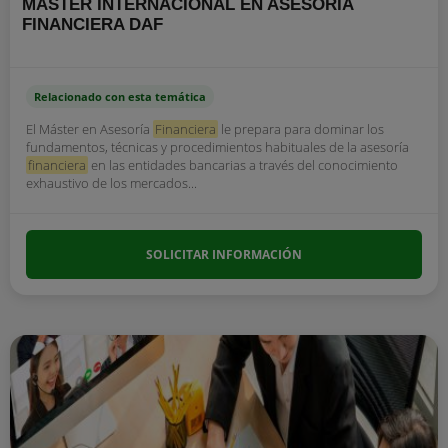
MÁSTER INTERNACIONAL EN ASESORÍA
FINANCIERA DAF
Relacionado con esta temática
El Máster en Asesoría
Financiera
le prepara para dominar los
fundamentos, técnicas y procedimientos habituales de la asesoría
financiera
en las entidades bancarias a través del conocimiento
exhaustivo de los mercados...
SOLICITAR INFORMACIÓN