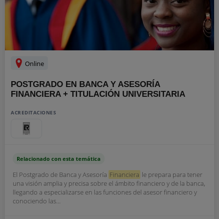
Online
POSTGRADO EN BANCA Y ASESORÍA
FINANCIERA + TITULACIÓN UNIVERSITARIA
ACREDITACIONES
Relacionado con esta temática
El Postgrado de Banca y Asesoría
Financiera
le prepara para tener
una visión amplia y precisa sobre el ámbito financiero y de la banca,
llegando a especializarse en las funciones del asesor financiero y
conociendo las...