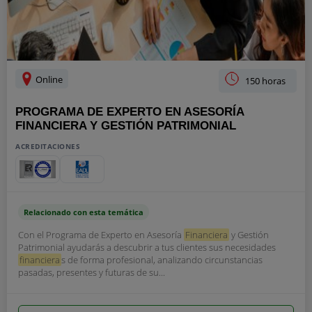
Online
150 horas
PROGRAMA DE EXPERTO EN ASESORÍA
FINANCIERA Y GESTIÓN PATRIMONIAL
ACREDITACIONES
Relacionado con esta temática
Con el Programa de Experto en Asesoría
Financiera
y Gestión
Patrimonial ayudarás a descubrir a tus clientes sus necesidades
financiera
s de forma profesional, analizando circunstancias
pasadas, presentes y futuras de su...