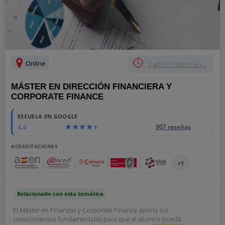
Online
1 año / 1.500 h. eq...
MÁSTER EN DIRECCIÓN FINANCIERA Y
CORPORATE FINANCE
ESCUELA EN GOOGLE
4.4
907 reseñas
ACREDITACIONES
+1
Relacionado con esta temática
El Máster en Finanzas y Corporate Finance aporta los
conocimientos fundamentales para que el alumno pueda