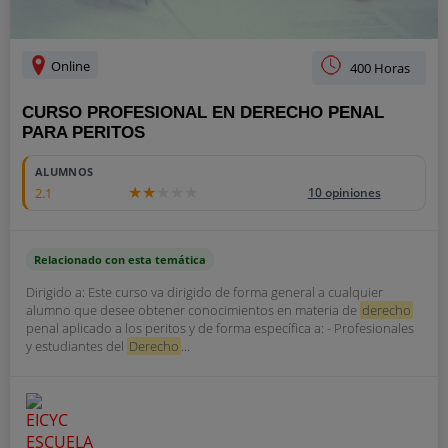
Online
400 Horas
CURSO PROFESIONAL EN DERECHO PENAL
PARA PERITOS
ALUMNOS
2.1
10 opiniones
Relacionado con esta temática
Dirigido a: Este curso va dirigido de forma general a cualquier
alumno que desee obtener conocimientos en materia de
derecho
penal aplicado a los peritos y de forma específica a: - Profesionales
y estudiantes del
Derecho
...