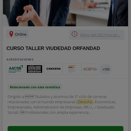
Online
Mayo del 2027 Horari...
CURSO TALLER VIUDEDAD ORFANDAD
ACREDITACIONES
+133
Relacionado con esta temática
Dirigido a   Titulados y alumnos de 2º ciclo de carreras
relacionadas con el mundo empresarial (
Derecho
, Economicas,
Empresariales, Administracion de Empresas, RR.LL. / Graduado
Social).  Profesionales con amplia experiencia...