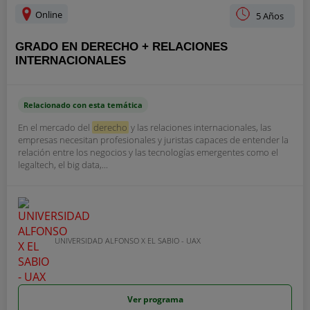
Online
5 Años
GRADO EN DERECHO + RELACIONES
INTERNACIONALES
Relacionado con esta temática
En el mercado del
derecho
y las relaciones internacionales, las
empresas necesitan profesionales y juristas capaces de entender la
relación entre los negocios y las tecnologías emergentes como el
legaltech, el big data,...
UNIVERSIDAD ALFONSO X EL SABIO - UAX
Ver programa