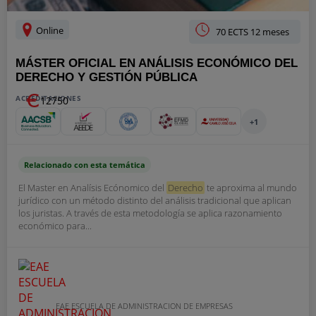
Online
70 ECTS 12 meses
MÁSTER OFICIAL EN ANÁLISIS ECONÓMICO DEL
DERECHO Y GESTIÓN PÚBLICA
ACREDITACIONES
12750
+1
Relacionado con esta temática
El Master en Analísis Ecónomico del
Derecho
te aproxima al mundo
jurídico con un método distinto del análisis tradicional que aplican
los juristas. A través de esta metodología se aplica razonamiento
económico para...
EAE ESCUELA DE ADMINISTRACION DE EMPRESAS