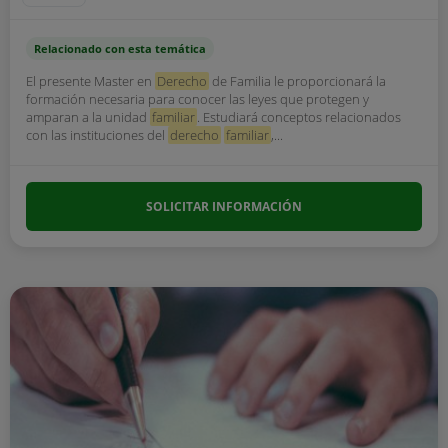
Relacionado con esta temática
El presente Master en
Derecho
de Familia le proporcionará la
formación necesaria para conocer las leyes que protegen y
amparan a la unidad
familiar
. Estudiará conceptos relacionados
con las instituciones del
derecho
familiar
,...
SOLICITAR INFORMACIÓN