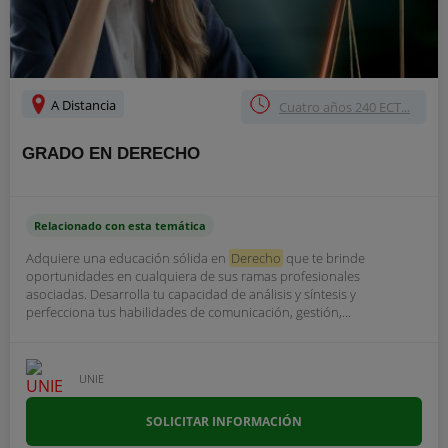
A Distancia
Cuatro años 240 ECT...
GRADO EN DERECHO
Relacionado con esta temática
Adquiere una educación sólida en
Derecho
que te brinde
oportunidades en cualquiera de sus ramas profesionales
asociadas. Desarrolla tu capacidad de análisis y síntesis y
perfecciona tus habilidades de comunicación, gestión,...
UNIE
SOLICITAR INFORMACIÓN