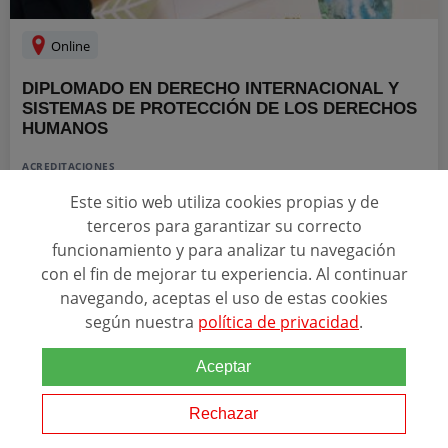
Online
DIPLOMADO EN DERECHO INTERNACIONAL Y
SISTEMAS DE PROTECCIÓN DE LOS DERECHOS
HUMANOS
ACREDITACIONES
Este sitio web utiliza cookies propias y de
terceros para garantizar su correcto
funcionamiento y para analizar tu navegación
Este curso ha sido acreditado como formación de posgrado por la
con el fin de mejorar tu experiencia. Al continuar
__UNIR__ UNIVERSIDAD Internacional de La Rioja (España), a la
navegando, aceptas el uso de estas cookies
finalización del mismo, obtendrá el correspondiente TÍTULO
según nuestra
política de privacidad
.
PROPIO expedido por dicha Universidad...
Aceptar
SOLICITAR INFORMACIÓN
Rechazar