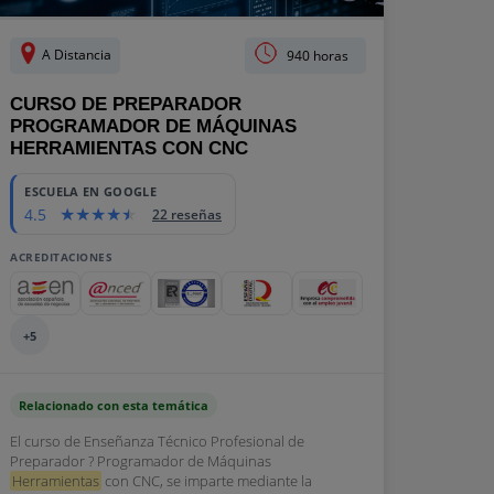
A Distancia
940 horas
CURSO DE PREPARADOR
PROGRAMADOR DE MÁQUINAS
HERRAMIENTAS CON CNC
ESCUELA EN GOOGLE
4.5
22 reseñas
ACREDITACIONES
+5
Relacionado con esta temática
El curso de Enseñanza Técnico Profesional de
Preparador ? Programador de Máquinas
Herramientas
con CNC, se imparte mediante la