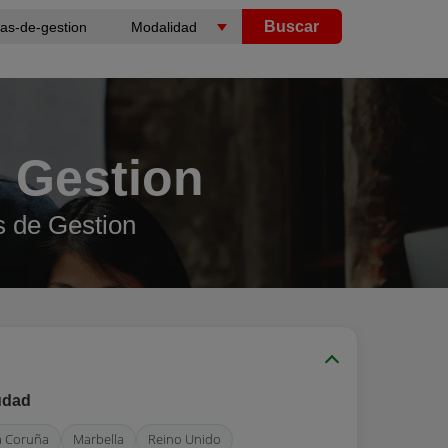
Buscar
 Gestion
s de Gestion
udad
a Coruña
Marbella
Reino Unido