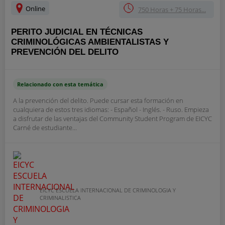
Online
750 Horas + 75 Horas...
PERITO JUDICIAL EN TÉCNICAS
CRIMINOLÓGICAS AMBIENTALISTAS Y
PREVENCIÓN DEL DELITO
Relacionado con esta temática
A la prevención del delito. Puede cursar esta formación en
cualquiera de estos tres idiomas: - Español - Inglés. - Ruso. Empieza
a disfrutar de las ventajas del Community Student Program de EICYC
Carné de estudiante...
EICYC ESCUELA INTERNACIONAL DE CRIMINOLOGIA Y
CRIMINALISTICA