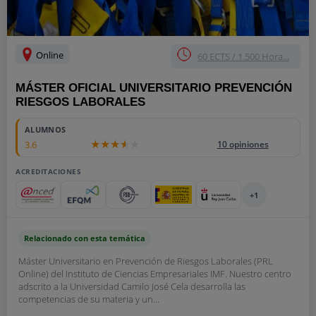
Online
60 ECTS / 1.500 Hora...
MÁSTER OFICIAL UNIVERSITARIO PREVENCIÓN
RIESGOS LABORALES
ALUMNOS
3.6
10 opiniones
ACREDITACIONES
+1
Relacionado con esta temática
Máster Universitario en Prevención de Riesgos Laborales (PRL
Online) del Instituto de Ciencias Empresariales IMF. Nuestro centro
adscrito a la Universidad Camilo José Cela desarrolla las
competencias de su materia y un...