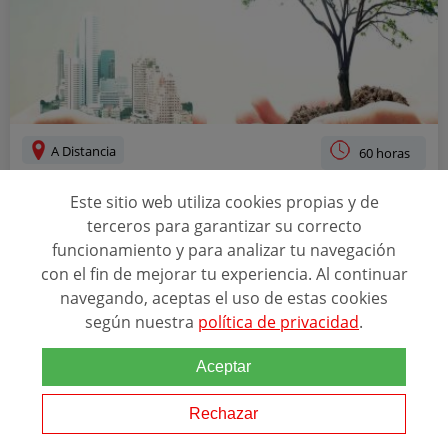
A Distancia
60 horas
CURSO DE PREVENCIÓN DE RIESGOS Y
Este sitio web utiliza cookies propias y de
GESTIÓN MEDIOAMBIENTAL EN INSTALACIONES
terceros para garantizar su correcto
DE CLIMATIZACIÓN VENTILACIÓN-EXTRACCIÓN
funcionamiento y para analizar tu navegación
con el fin de mejorar tu experiencia. Al continuar
ACREDITACIONES
navegando, aceptas el uso de estas cookies
+3
según nuestra
política de privacidad
.
Aceptar
Relacionado con esta temática
El Curso Prevención de Riesgos y Gestión Medioambiental en
Rechazar
Instalaciones de Climatización Ventilación-Extracción es
semipresencial en Bilbao. Objetivos: -Analizar las medidas de