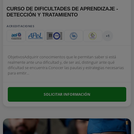
CURSO DE DIFICULTADES DE APRENDIZAJE -
DETECCIÓN Y TRATAMIENTO
ACREDITACIONES
+1
ObjetivosAdquirir conocimientos que le permitan saber si está
realmente ante una dificultad y, de ser así, distinguir ante qué
dificultad se encuentra.Conocer las pautas y estrategias necesarias
para emitir...
SOLICITAR INFORMACIÓN