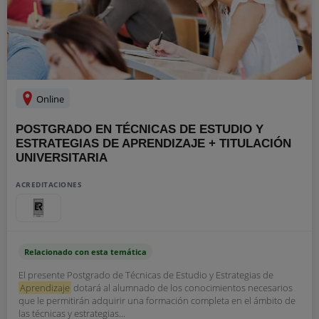
Online
POSTGRADO EN TÉCNICAS DE ESTUDIO Y
ESTRATEGIAS DE APRENDIZAJE + TITULACIÓN
UNIVERSITARIA
ACREDITACIONES
Relacionado con esta temática
El presente Postgrado de Técnicas de Estudio y Estrategias de
Aprendizaje
dotará al alumnado de los conocimientos necesarios
que le permitirán adquirir una formación completa en el ámbito de
las técnicas y estrategias...