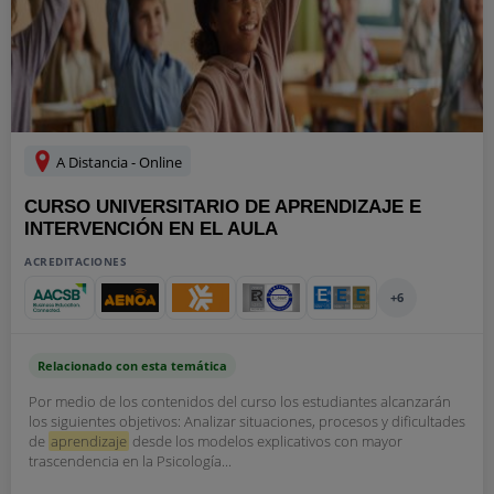
A Distancia - Online
CURSO UNIVERSITARIO DE APRENDIZAJE E
INTERVENCIÓN EN EL AULA
ACREDITACIONES
+6
Relacionado con esta temática
Por medio de los contenidos del curso los estudiantes alcanzarán
los siguientes objetivos: Analizar situaciones, procesos y dificultades
de
aprendizaje
desde los modelos explicativos con mayor
trascendencia en la Psicología...