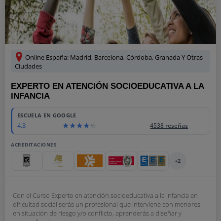
Online España: Madrid, Barcelona, Córdoba, Granada Y Otras
Ciudades
EXPERTO EN ATENCIÓN SOCIOEDUCATIVA A LA
INFANCIA
ESCUELA EN GOOGLE
4.3
4538 reseñas
ACREDITACIONES
+2
Con el Curso Experto en atención socioeducativa a la infancia en
dificultad social serás un profesional que interviene con menores
en situación de riesgo y/o conflicto, aprenderás a diseñar y