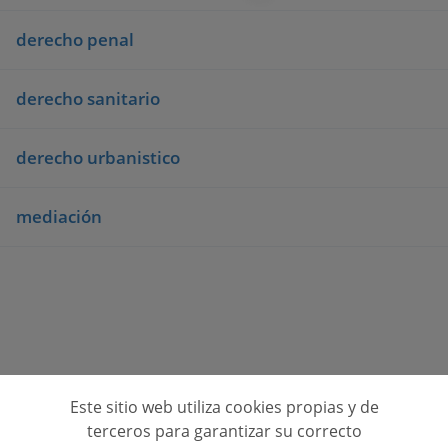
derecho penal
derecho sanitario
derecho urbanistico
mediación
Este sitio web utiliza cookies propias y de
Consulta opiniones de centros de formación
terceros para garantizar su correcto