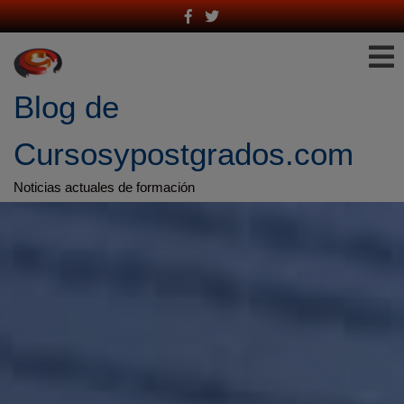
Saltar
al
contenido
Blog de 
Cursosypostgrados.com
Noticias actuales de formación