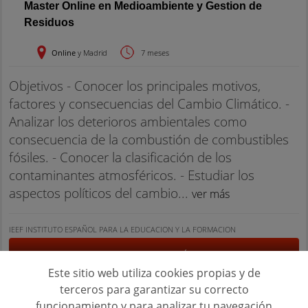
Master Online en Medioambiente y Gestion de
Residuos
Online
y Madrid
7 meses
Objetivos - Conocer los principales motivos,
factores y consecuencias del Cambio Climático. -
Analizar los deterioros ambientales como
consecuencia de la combustión de combustibles
fósiles. - Conocer la clasificación de los
contaminantes atmosféricos. - Estudiar los
aspectos políticos del cambio...
ver más
IEEF INSTITUTO ESPAÑOL PARA LA EDUCACION Y LA FORMACION
PEDIR INFORMACIÓN
Este sitio web utiliza cookies propias y de
terceros para garantizar su correcto
funcionamiento y para analizar tu navegación