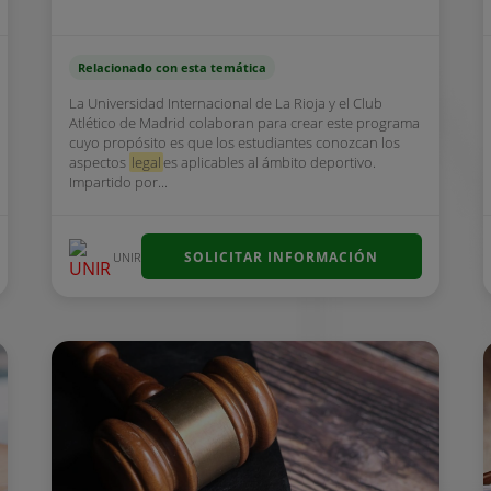
Relacionado con esta temática
La Universidad Internacional de La Rioja y el Club
Atlético de Madrid colaboran para crear este programa
cuyo propósito es que los estudiantes conozcan los
aspectos
legal
es aplicables al ámbito deportivo.
Impartido por...
SOLICITAR INFORMACIÓN
UNIR