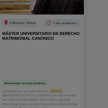
A Distancia - Online
1 año académico
MÁSTER UNIVERSITARIO EN DERECHO
MATRIMONIAL CANÓNICO
Relacionado con esta temática
Conviértase en un especialista en
Derecho
Matrimonial Canónico y prepárese para ejercer ante
los Tribunales Diocesanos de primera y segunda
instancia gracias a: Un plan de estudios adaptado que