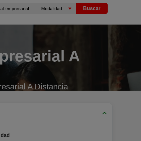
Buscar
resarial A
sarial A Distancia
udad