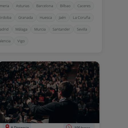
lmeria
Asturias
Barcelona
Bilbao
Caceres
órdoba
Granada
Huesca
Jaén
La Coruña
adrid
Málaga
Murcia
Santander
Sevilla
alencia
Vigo
A Distancia
100 horas