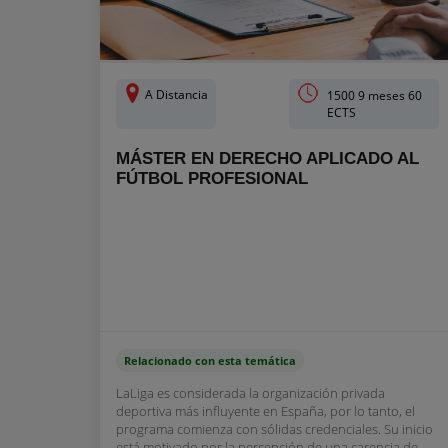
A Distancia
1500 9 meses 60
ECTS
MÁSTER EN DERECHO APLICADO AL
FÚTBOL PROFESIONAL
Relacionado con esta temática
LaLiga es considerada la organización privada
deportiva más influyente en España, por lo tanto, el
programa comienza con sólidas credenciales. Su inicio
está motivado por la percepción de una carencia de