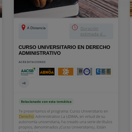
A Distancia
Duración
estimada d...
CURSO UNIVERSITARIO EN DERECHO
ADMINISTRATIVO
ACREDITACIONES
+6
Relacionado con esta temática
Te presentamos el programa: Curso Universitario en
Derecho
Administrativo La UDIMA, en virtud de su
autonomía universitaria, ha creado una serie de títulos
propios, denominados ¿Curso Universitario¿. Están