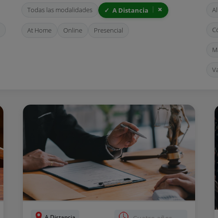
Todas las modalidades
A
A Distancia
C
At Home
Online
Presencial
M
V
A Distancia