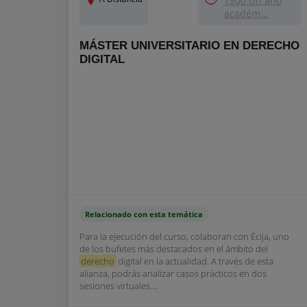
1500 Un año
académ...
MÁSTER UNIVERSITARIO EN DERECHO
DIGITAL
Relacionado con esta temática
Para la ejecución del curso, colaboran con Écija, uno
de los bufetes más destacados en el ámbito del
derecho
digital en la actualidad. A través de esta
alianza, podrás analizar casos prácticos en dos
sesiones virtuales....