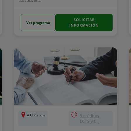
basados en...
SOLICITAR
Ver programa
INFORMACIÓN
A Distancia
9 créditos
ECTS y t...