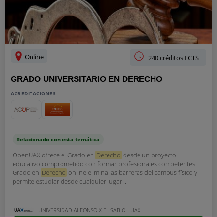
Online
240 créditos ECTS
GRADO UNIVERSITARIO EN DERECHO
ACREDITACIONES
Relacionado con esta temática
OpenUAX ofrece el Grado en
Derecho
desde un proyecto
educativo comprometido con formar profesionales competentes. El
Grado en
Derecho
online elimina las barreras del campus físico y
permite estudiar desde cualquier lugar...
UNIVERSIDAD ALFONSO X EL SABIO - UAX