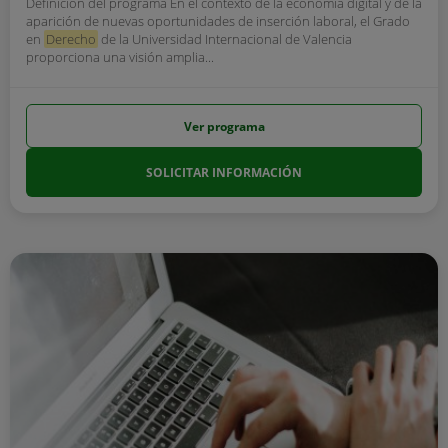
Definición del programa En el contexto de la economía digital y de la
aparición de nuevas oportunidades de inserción laboral, el Grado
en
Derecho
de la Universidad Internacional de Valencia
proporciona una visión amplia...
Ver programa
SOLICITAR INFORMACIÓN