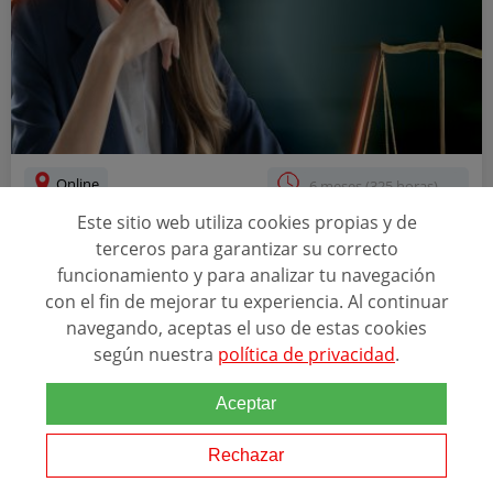
Online
6 meses (325 horas) ...
Este sitio web utiliza cookies propias y de
CURSO DE ESPECIALIZACIÓN EN DERECHOS
terceros para garantizar su correcto
HUMANOS DEMOCRACIA Y CONFLICTO UOC
funcionamiento y para analizar tu navegación
IDHC
con el fin de mejorar tu experiencia. Al continuar
ACREDITACIONES
navegando, aceptas el uso de estas cookies
según nuestra
política de privacidad
.
+133
Aceptar
Relacionado con esta temática
Rechazar
El 10 de diciembre de 1948, la Asamblea General de las Naciones
Unidas aprobó la Declaración Universal de
Derecho
s Humanos. En