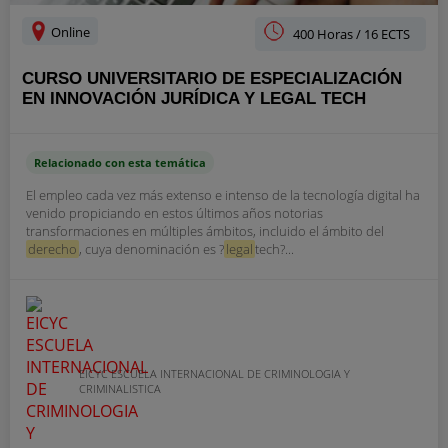
Online
400 Horas / 16 ECTS
CURSO UNIVERSITARIO DE ESPECIALIZACIÓN
EN INNOVACIÓN JURÍDICA Y LEGAL TECH
Relacionado con esta temática
El empleo cada vez más extenso e intenso de la tecnología digital ha
venido propiciando en estos últimos años notorias
transformaciones en múltiples ámbitos, incluido el ámbito del
derecho
, cuya denominación es ?
legal
tech?...
EICYC ESCUELA INTERNACIONAL DE CRIMINOLOGIA Y
CRIMINALISTICA