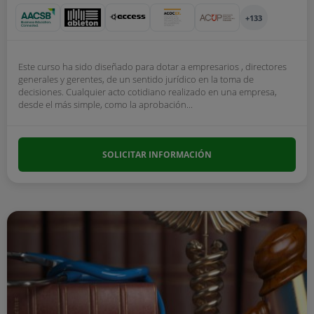
+133
Este curso ha sido diseñado para dotar a empresarios , directores
generales y gerentes, de un sentido jurídico en la toma de
decisiones. Cualquier acto cotidiano realizado en una empresa,
desde el más simple, como la aprobación...
SOLICITAR INFORMACIÓN