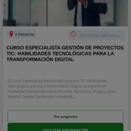
A Distancia
400 HORAS, 200 horas...
CURSO ESPECIALISTA GESTIÓN DE PROYECTOS
TIC: HABILIDADES TECNOLÓGICAS PARA LA
TRANSFORMACIÓN DIGITAL
El Curso Especialista Gestión de Proyectos TIC: Habilidades
Tecnológicas para la Transformación Digital se imparte en
modalidad semipresencial en Alicante, Barcelona, Burgos, Gijón,
Madrid, Oviedo, Santander, Valladolid,...
Ver programa
SOLICITAR INFORMACIÓN