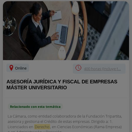
Online
400 horas (Incluye t...
ASESORÍA JURÍDICA Y FISCAL DE EMPRESAS
MÁSTER UNIVERSITARIO
Relacionado con esta temática
La Cámara, como entidad colaboradora de la Fundación Tripartita,
asesora y gestiona el Crédito de estas empresas. Dirigido a: 1.
Licenciados en
Derecho
, en Ciencias Económicas (Rama Empresa)
o en Administración y Dirección...