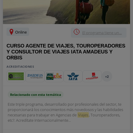
Online
El programa tiene un...
CURSO AGENTE DE VIAJES, TOUROPERADORES
Y CONSULTOR DE VIAJES IATA AMADEUS Y
ORBIS
ACREDITACIONES
+2
Relacionado con esta temática
Este triple programa, desarrollado por profesionales del sector, te
proporcionará los conocimientos más novedosos y las habilidades
necesarias para trabajar en Agencias de
Viajes
, Touroperadores,
etc?. Acredítate Internacionalmente...