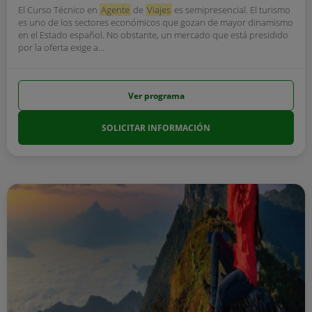
El Curso Técnico en
Agente
de
Viajes
es semipresencial. El turismo
es uno de los sectores económicos que gozan de mayor dinamismo
en el Estado español. No obstante, un mercado que está presidido
por la oferta exige a...
Ver programa
SOLICITAR INFORMACIÓN