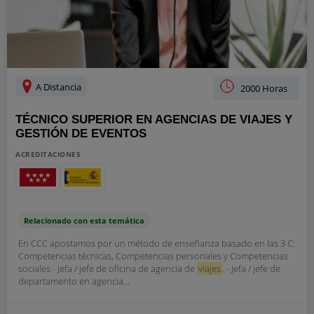
A Distancia
2000 Horas
TÉCNICO SUPERIOR EN AGENCIAS DE VIAJES Y
GESTIÓN DE EVENTOS
ACREDITACIONES
Relacionado con esta temática
En CCC apostamos por un método de enseñanza basado en las 3 C:
Competencias técnicas, Competencias personales y Competencias
sociales - Jefa / jefe de oficina de agencia de
viajes
. - Jefa / jefe de
departamento en agencia...