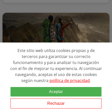
Este sitio web utiliza cookies propias y de
terceros para garantizar su correcto
funcionamiento y para analizar tu navegación
con el fin de mejorar tu experiencia. Al continuar
A Distancia
580 horas
navegando, aceptas el uso de estas cookies
según nuestra
política de privacidad
.
CURSO DE APTITUDES DE EMPLEADO DE
AGENCIA DE VIAJES
Aceptar
ESCUELA EN GOOGLE
4.5
22 reseñas
Rechazar
ACREDITACIONES