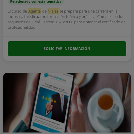
Relacionado con esta temática
El curso de
Agente
de
Viajes
te prepara para una carrera en la
industria turística, con formación teórica y práctica. Cumple con los
requisitos del Real Decreto 1376/2008 para obtener el certificado de
profesionalidad...
SOLICITAR INFORMACIÓN