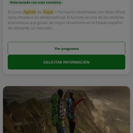
Relacionado con esta temática
El Curso
Agente
de
Viajes
+ Formación Multimedia con título Oficial
Savia Amadeus es semipresencial. El turismo es uno de los sectores
económicos que gozan de mayor dinamismo en el Estado español.
No obstante, un mercado...
Ver programa
SOLICITAR INFORMACIÓN