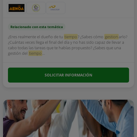
Relacionado con esta temática
¿Eres realmente el dueño de tu
tiempo
? ¿Sabes cómo
gestion
arlo?
¿Cuántas veces llega el final del día y no has sido capaz de llevar a
cabo todas las tareas que te habías propuesto? ¿Sabes que una
gestión del
tiempo
...
SOLICITAR INFORMACIÓN