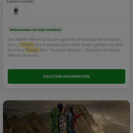
ACREDITACIONES
Relacionado con esta temática
Este Master MBA en Dirección y gestión de Escuelas de Animación,
Ocio y
Tiempo
libre le prepara para saber dirigir y gestión escuelas
de Ocio y
Tiempo
libre. Titulación Múltiple: - Titulación de Master
MBA en Dirección...
SOLICITAR INFORMACIÓN