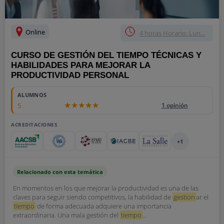
Online
4 horas Horario: Lun...
CURSO DE GESTIÓN DEL TIEMPO TÉCNICAS Y
HABILIDADES PARA MEJORAR LA
PRODUCTIVIDAD PERSONAL
ALUMNOS
5
1 opinión
ACREDITACIONES
+1
Relacionado con esta temática
En momentos en los que mejorar la productividad es una de las
claves para seguir siendo competitivos, la habilidad de
gestion
ar el
tiempo
de forma adecuada adquiere una importancia
extraordinaria. Una mala gestión del
tiempo
...