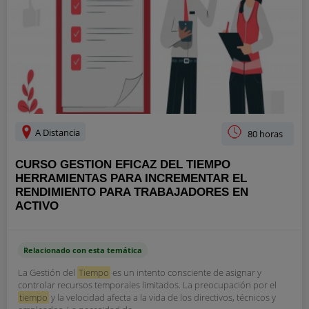
A Distancia
80 horas
CURSO GESTION EFICAZ DEL TIEMPO
HERRAMIENTAS PARA INCREMENTAR EL
RENDIMIENTO PARA TRABAJADORES EN
ACTIVO
Relacionado con esta temática
La Gestión del
Tiempo
es un intento consciente de asignar y
controlar recursos temporales limitados. La preocupación por el
tiempo
y la velocidad afecta a la vida de los directivos, técnicos y