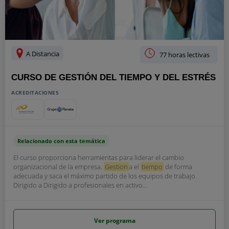
A Distancia
77 horas lectivas
CURSO DE GESTIÓN DEL TIEMPO Y DEL ESTRÉS
ACREDITACIONES
Relacionado con esta temática
El curso proporciona herramientas para liderar el cambio
organizacional de la empresa.
Gestion
a el
tiempo
de forma
adecuada y saca el máximo partido de los equipos de trabajo.
Dirigido a Dirigido a profesionales en activo...
Ver programa