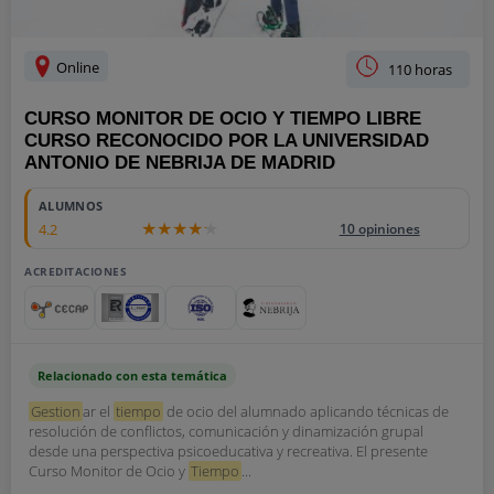
Online
110 horas
CURSO MONITOR DE OCIO Y TIEMPO LIBRE
CURSO RECONOCIDO POR LA UNIVERSIDAD
ANTONIO DE NEBRIJA DE MADRID
180
ALUMNOS
4.2
10 opiniones
ACREDITACIONES
Relacionado con esta temática
Gestion
ar el
tiempo
de ocio del alumnado aplicando técnicas de
resolución de conflictos, comunicación y dinamización grupal
desde una perspectiva psicoeducativa y recreativa. El presente
Curso Monitor de Ocio y
Tiempo
...