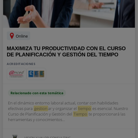
Online
MAXIMIZA TU PRODUCTIVIDAD CON EL CURSO
DE PLANIFICACIÓN Y GESTIÓN DEL TIEMPO
ACREDITACIONES
Relacionado con esta temática
En el dinámico entorno laboral actual, contar con habilidades
efectivas para
gestion
ar y organizar el
tiempo
es esencial. Nuestro
Curso de Planificación y Gestión del
Tiempo
te proporcionará las
herramientas y conocimientos...
VISION Y VALOR CONSULTING