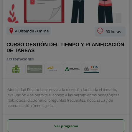
A Distancia - Online
90 horas
CURSO GESTIÓN DEL TIEMPO Y PLANIFICACIÓN
DE TAREAS
ACREDITACIONES
Modalidad Distancia: se envía a la dirección facilitada el temario,
evaluación y se permite el acceso a las herramientas pedagógicas
(biblioteca, diccionario, preguntas frecuentes, noticias ...) y de
comunicación (mensajería,...
Ver programa