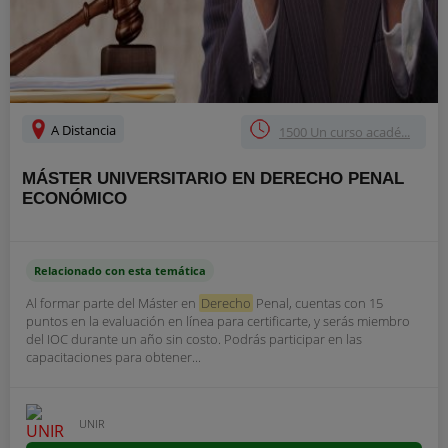
A Distancia
1500 Un curso acadé...
MÁSTER UNIVERSITARIO EN DERECHO PENAL
ECONÓMICO
Relacionado con esta temática
Al formar parte del Máster en
Derecho
Penal, cuentas con 15
puntos en la evaluación en línea para certificarte, y serás miembro
del IOC durante un año sin costo. Podrás participar en las
capacitaciones para obtener...
UNIR