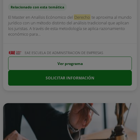
Relacionado con esta temática
El Master en Analísis Ecónomico del
Derecho
te aproxima al mundo
jurídico con un método distinto del análisis tradicional que aplican
los juristas. A través de esta metodología se aplica razonamiento
económico para...
EAE ESCUELA DE ADMINISTRACION DE EMPRESAS
Ver programa
SOLICITAR INFORMACIÓN