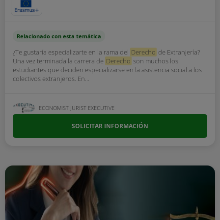
Relacionado con esta temática
¿Te gustaría especializarte en la rama del
Derecho
de Extranjería?
Una vez terminada la carrera de
Derecho
son muchos los
estudiantes que deciden especializarse en la asistencia social a los
colectivos extranjeros. En...
ECONOMIST JURIST EXECUTIVE
SOLICITAR INFORMACIÓN