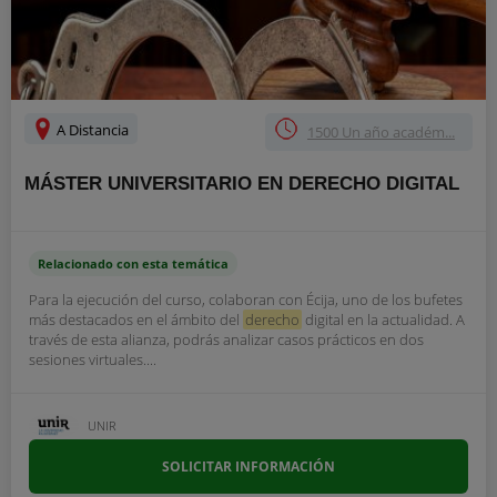
A Distancia
1500 Un año académ...
MÁSTER UNIVERSITARIO EN DERECHO DIGITAL
Relacionado con esta temática
Para la ejecución del curso, colaboran con Écija, uno de los bufetes
más destacados en el ámbito del
derecho
digital en la actualidad. A
través de esta alianza, podrás analizar casos prácticos en dos
sesiones virtuales....
UNIR
SOLICITAR INFORMACIÓN