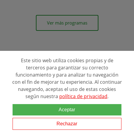
Ver más programas
Este sitio web utiliza cookies propias y de
terceros para garantizar su correcto
funcionamiento y para analizar tu navegación
con el fin de mejorar tu experiencia. Al continuar
navegando, aceptas el uso de estas cookies
Estudios y experiencia laboral de LETRADO DEL
según nuestra
política de privacidad
.
CONSEJO DE ESTADO
Para llegar a ser Letrado del Consejo de Estado en España, es
Aceptar
necesario contar con una sólida formación académica y superar
un exigente proceso de selección. El requisito esencial para
Rechazar
acceder a esta profesión es...