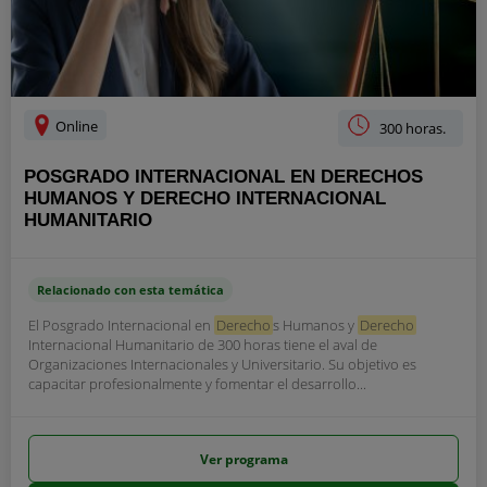
Online
300 horas.
POSGRADO INTERNACIONAL EN DERECHOS
HUMANOS Y DERECHO INTERNACIONAL
HUMANITARIO
Relacionado con esta temática
El Posgrado Internacional en
Derecho
s Humanos y
Derecho
Internacional Humanitario de 300 horas tiene el aval de
Organizaciones Internacionales y Universitario. Su objetivo es
capacitar profesionalmente y fomentar el desarrollo...
Ver programa