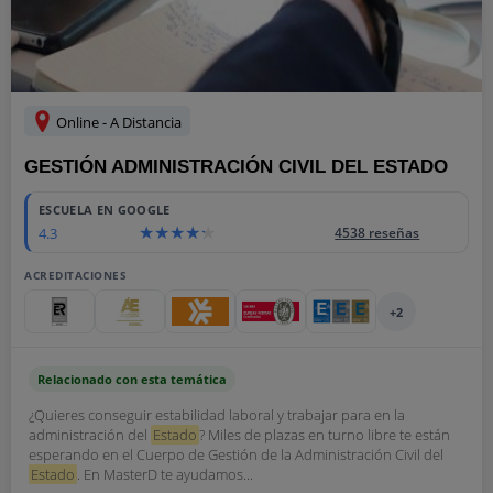
Online - A Distancia
GESTIÓN ADMINISTRACIÓN CIVIL DEL ESTADO
ESCUELA EN GOOGLE
4.3
4538 reseñas
ACREDITACIONES
+2
Relacionado con esta temática
¿Quieres conseguir estabilidad laboral y trabajar para en la
administración del
Estado
? Miles de plazas en turno libre te están
esperando en el Cuerpo de Gestión de la Administración Civil del
Estado
. En MasterD te ayudamos...