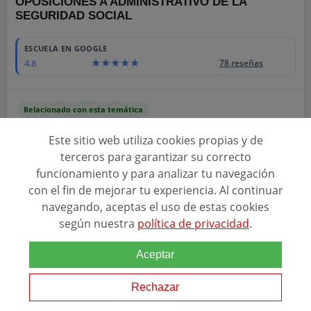
OPOSICIONES A ADMINISTRATIVO DE LA
SEGURIDAD SOCIAL
ESCUELA EN GOOGLE
4.8
78 reseñas
Relacionado con esta temática
La preparación para las oposiciones de
Administrativo
de la
Este sitio web utiliza cookies propias y de
Seguridad Social del
Estado
en es un proceso clave para equipar a
terceros para garantizar su correcto
los aspirantes con las competencias necesarias para asegurar una
plaza en la administración pública....
funcionamiento y para analizar tu navegación
con el fin de mejorar tu experiencia. Al continuar
navegando, aceptas el uso de estas cookies
según nuestra
política de privacidad
.
DOP DISTRIBUCIÓN DE OPOSICIONES PUBLICAS
Aceptar
Rechazar
SOLICITAR INFORMACIÓN