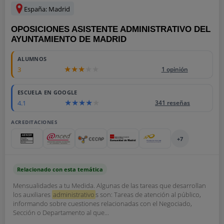
España: Madrid
OPOSICIONES ASISTENTE ADMINISTRATIVO DEL
AYUNTAMIENTO DE MADRID
ALUMNOS
3
1 opinión
ESCUELA EN GOOGLE
4.1
341 reseñas
ACREDITACIONES
+7
Relacionado con esta temática
Mensualidades a tu Medida. Algunas de las tareas que desarrollan
los auxiliares
administrativo
s son: Tareas de atención al público,
informando sobre cuestiones relacionadas con el Negociado,
Sección o Departamento al que...