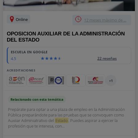
Online
12 meses máximo de ...
OPOSICION AUXILIAR DE LA ADMINISTRACIÓN
DEL ESTADO
ESCUELA EN GOOGLE
4.5
22 reseñas
ACREDITACIONES
+1
Relacionado con esta temática
Prepárate para optar a una plaza de empleo en la Administración
Pública preparándote para las pruebas que se convoquen como
Auxiiar Adminiatrativo del
Estado
. Puedes aspirar a ejercer la
profesión que te interesa, con...