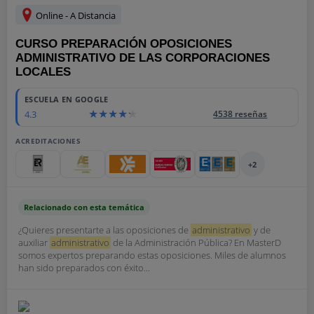
Online - A Distancia
CURSO PREPARACIÓN OPOSICIONES
ADMINISTRATIVO DE LAS CORPORACIONES
LOCALES
ESCUELA EN GOOGLE
4.3
4538 reseñas
ACREDITACIONES
+2
Relacionado con esta temática
¿Quieres presentarte a las oposiciones de
administrativo
y de
auxiliar
administrativo
de la Administración Pública? En MasterD
somos expertos preparando estas oposiciones. Miles de alumnos
han sido preparados con éxito...