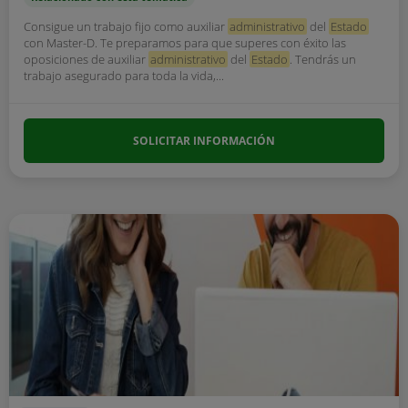
Consigue un trabajo fijo como auxiliar
administrativo
del
Estado
con Master-D. Te preparamos para que superes con éxito las
oposiciones de auxiliar
administrativo
del
Estado
. Tendrás un
trabajo asegurado para toda la vida,...
SOLICITAR INFORMACIÓN