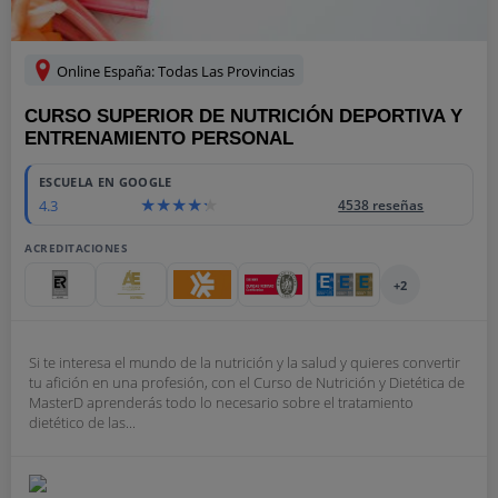
Online España: Todas Las Provincias
CURSO SUPERIOR DE NUTRICIÓN DEPORTIVA Y
ENTRENAMIENTO PERSONAL
ESCUELA EN GOOGLE
4.3
4538 reseñas
ACREDITACIONES
+2
Si te interesa el mundo de la nutrición y la salud y quieres convertir
tu afición en una profesión, con el Curso de Nutrición y Dietética de
MasterD aprenderás todo lo necesario sobre el tratamiento
dietético de las...