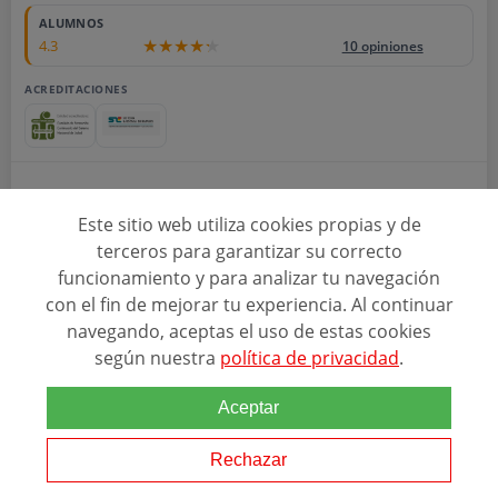
ALUMNOS
4.3
10 opiniones
ACREDITACIONES
La dietética deportiva forma parte de la estrategia de juego,
Este sitio web utiliza cookies propias y de
¡domínala!Potenciar el rendimiento y mejorar tu resistencia durante
la actividad física es posible si cuentas con una dieta equilibrada.
terceros para garantizar su correcto
Con el Curso online...
funcionamiento y para analizar tu navegación
con el fin de mejorar tu experiencia. Al continuar
navegando, aceptas el uso de estas cookies
DEUSTO SALUD
según nuestra
política de privacidad
.
Ver programa
Aceptar
SOLICITAR INFORMACIÓN
Rechazar