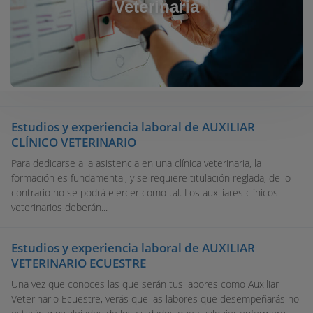
Veterinaria
Estudios y experiencia laboral de AUXILIAR
CLÍNICO VETERINARIO
Para dedicarse a la asistencia en una clínica veterinaria, la
formación es fundamental, y se requiere titulación reglada, de lo
contrario no se podrá ejercer como tal. Los auxiliares clínicos
veterinarios deberán...
Estudios y experiencia laboral de AUXILIAR
VETERINARIO ECUESTRE
Una vez que conoces las que serán tus labores como Auxiliar
Veterinario Ecuestre, verás que las labores que desempeñarás no