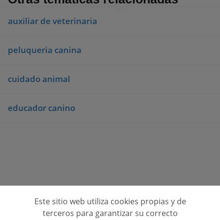
auxiliar de veterinaria
peluqueria canina
cuidado animal
educador canino
Este sitio web utiliza cookies propias y de
Consulta opiniones de centros de formación
terceros para garantizar su correcto