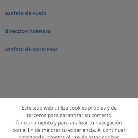
azafata de vuelo
direccion hotelera
azafata de congresos
Este sitio web utiliza cookies propias y de
Consulta opiniones de centros de formación
terceros para garantizar su correcto
funcionamiento y para analizar tu navegación
Quienes Somos
con el fin de mejorar tu experiencia. Al continuar
navegando, aceptas el uso de estas cookies
Contacto