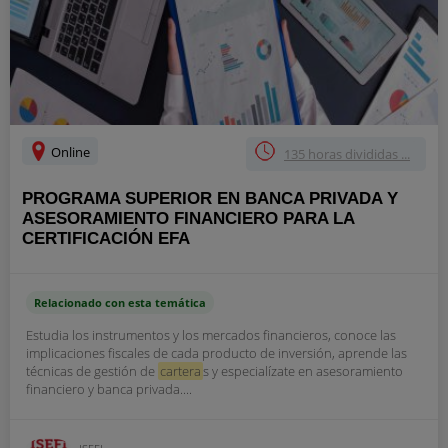
Online
135 horas divididas ...
PROGRAMA SUPERIOR EN BANCA PRIVADA Y
ASESORAMIENTO FINANCIERO PARA LA
CERTIFICACIÓN EFA
Relacionado con esta temática
Estudia los instrumentos y los mercados financieros, conoce las
implicaciones fiscales de cada producto de inversión, aprende las
técnicas de gestión de
cartera
s y especialízate en asesoramiento
financiero y banca privada....