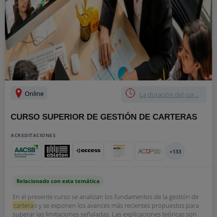
Online
La duración del cur...
CURSO SUPERIOR DE GESTIÓN DE CARTERAS
ACREDITACIONES
+133
Relacionado con esta temática
En el presente curso se analizan los fundamentos de la gestión de
cartera
s y se exponen los avances más recientes propuestos para
superar las limitaciones señaladas. Las explicaciones teóricas son