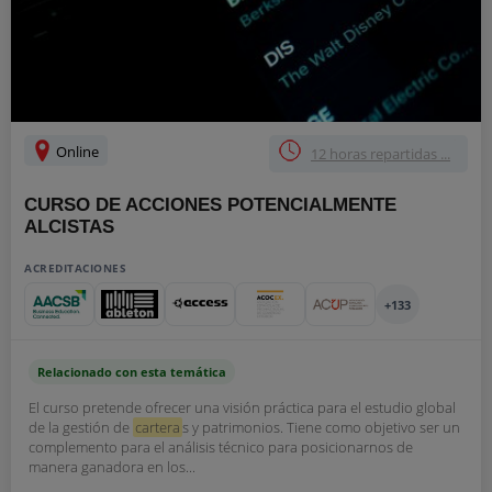
Online
12 horas repartidas ...
CURSO DE ACCIONES POTENCIALMENTE
ALCISTAS
ACREDITACIONES
+133
Relacionado con esta temática
El curso pretende ofrecer una visión práctica para el estudio global
de la gestión de
cartera
s y patrimonios. Tiene como objetivo ser un
complemento para el análisis técnico para posicionarnos de
manera ganadora en los...