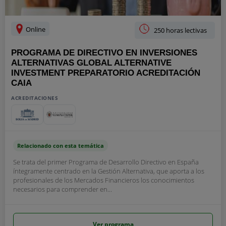
Online
250 horas lectivas
PROGRAMA DE DIRECTIVO EN INVERSIONES
ALTERNATIVAS GLOBAL ALTERNATIVE
INVESTMENT PREPARATORIO ACREDITACIÓN
CAIA
ACREDITACIONES
Relacionado con esta temática
Se trata del primer Programa de Desarrollo Directivo en España
íntegramente centrado en la Gestión Alternativa, que aporta a los
profesionales de los Mercados Financieros los conocimientos
necesarios para comprender en...
Ver programa