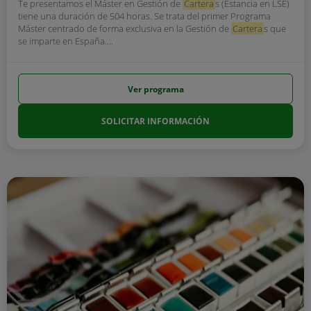
Te presentamos el Máster en Gestión de
Cartera
s (Estancia en LSE)
tiene una duración de 504 horas. Se trata del primer Programa
Máster centrado de forma exclusiva en la Gestión de
Cartera
s que
se imparte en España....
Ver programa
SOLICITAR INFORMACIÓN