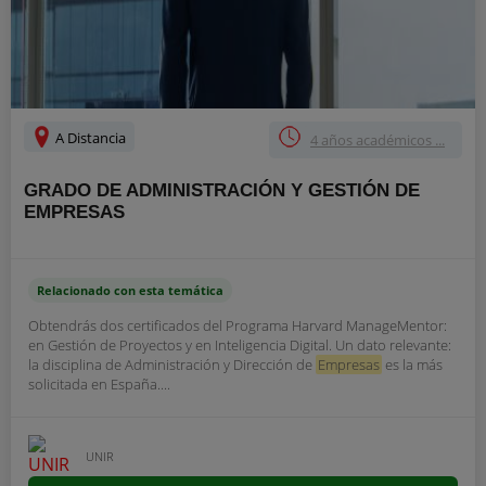
A Distancia
4 años académicos ...
GRADO DE ADMINISTRACIÓN Y GESTIÓN DE
EMPRESAS
Relacionado con esta temática
Obtendrás dos certificados del Programa Harvard ManageMentor:
en Gestión de Proyectos y en Inteligencia Digital. Un dato relevante:
la disciplina de Administración y Dirección de
Empresas
es la más
solicitada en España....
UNIR