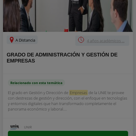
A Distancia
4 años académicos ...
GRADO DE ADMINISTRACIÓN Y GESTIÓN DE
EMPRESAS
Relacionado con esta temática
El grado en Gestión y Dirección de
Empresas
de la UNIE te provee
con destrezas de gestión y dirección, con el enfoque en tecnologías
y entornos digitales que han transformado completamente el
panorama económico y laboral....
UNIR