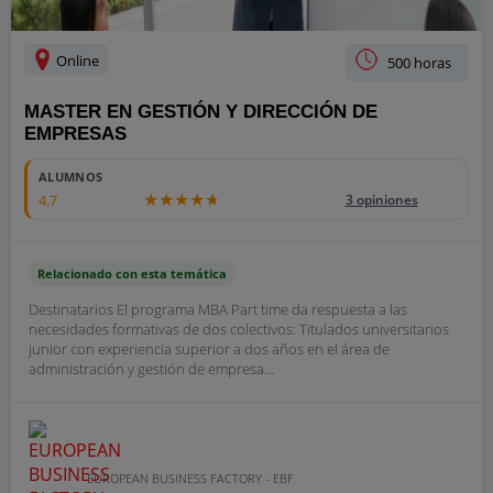
Online
500 horas
MASTER EN GESTIÓN Y DIRECCIÓN DE
EMPRESAS
ALUMNOS
4.7
3 opiniones
Relacionado con esta temática
Destinatarios El programa MBA Part time da respuesta a las
necesidades formativas de dos colectivos: Titulados universitarios
junior con experiencia superior a dos años en el área de
administración y gestión de empresa...
EUROPEAN BUSINESS FACTORY - EBF