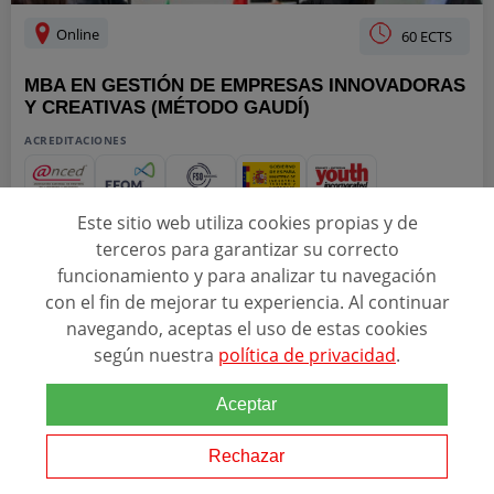
Online
60 ECTS
MBA EN GESTIÓN DE EMPRESAS INNOVADORAS
Y CREATIVAS (MÉTODO GAUDÍ)
ACREDITACIONES
Este sitio web utiliza cookies propias y de
Relacionado con esta temática
terceros para garantizar su correcto
funcionamiento y para analizar tu navegación
Cursosypostgrados.com te presenta un master único donde podrás
aplicar tu creatividad a la gestión de
con el fin de mejorar tu experiencia. Al continuar
empresas
. Con este Master en
Dirección y Administración de
Empresas
(MBA) - Especialidad en
navegando, aceptas el uso de estas cookies
Innovación empresarial...
según nuestra
política de privacidad
.
Aceptar
Ver programa
Rechazar
SOLICITAR INFORMACIÓN