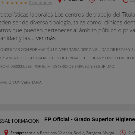
2 opiniones
5
★
★
★
★
★
acterísticas laborales Los centros de trabajo del Titul
den ser de diversa tipología, tales como: clínicas den
tros que pueden pertenecer al ámbito público o pri
sanidad y las...
ver más
CONSULTAR CON FORMACIÓN UNIVERSITARIA DISPONIBILIDAD DE BECAS Y 
ARTAMENTO DE GESTI&OACUTE;N DE PR&AACUTE;CTICAS Y EMPLEO ACRED
RDM; 9900000283, POR EL MINISTERIO DE EMPLEO Y SEGURIDAD.
MACIÓN UNIVERSITARIA
FP Oficial - Grado Superior Higien
Semipresencial
y Barcelona, Valencia, Sevilla, Zaragoza, Málaga
2 a