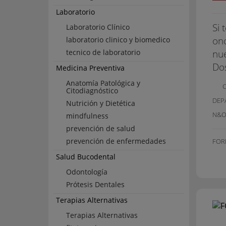
Laboratorio
Si 
Laboratorio Clínico
onc
laboratorio clinico y biomedico
nue
tecnico de laboratorio
Dos
Medicina Preventiva
Anatomía Patológica y
Citodiagnóstico
DEP
Nutrición y Dietética
N&O
mindfulness
prevención de salud
prevención de enfermedades
FOR
Salud Bucodental
Odontología
Prótesis Dentales
Terapias Alternativas
Terapias Alternativas