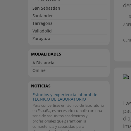
den
San Sebastian
Santander
S
Tarragona
ADE
Valladolid
Zaragoza
CEN
MODALIDADES
A Distancia
Online
NOTICIAS
Estudios y experiencia laboral de
TECNICO DE LABORATORIO
Las
Para convertirse en técnico de laboratorio
pat
en España, es necesario cumplir con una
serie de requisitos académicos y
dia
profesionales que garanticen la
ima
competencia y capacidad para