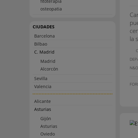
fitoterapia
osteopatia
Car
pue
CIUDADES
cen
Barcelona
la 
Bilbao
C. Madrid
DEP
Madrid
N&O
Alcorcón
Sevilla
FOR
Valencia
Alicante
Asturias
Gijón
Asturias
Oviedo