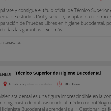
párate y consigue el título oficial de Técnico Superio
tema de estudios fácil y sencillo, adaptado a tu ritmo
paración de Pruebas Libres en higiene bucodental, po
 todas las garantías...
ver más
AE FORMACION
Técnico Superior de Higiene Bucodental
A Distancia
y otras modalidades
2000 Horas
higienista dental es una figura imprescindible en la con
o higienista dental asistiendo al médico odontólogo 
Higienista Bucodental aprenderás a: • Gestionar los f