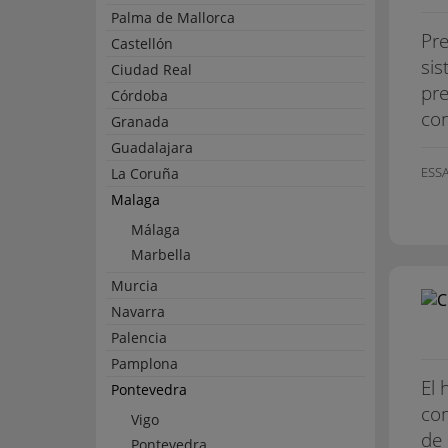
Palma de Mallorca
Pre
Castellón
sis
Ciudad Real
pre
Córdoba
con
Granada
Guadalajara
ESS
La Coruña
Malaga
Málaga
Marbella
Murcia
Navarra
Palencia
Pamplona
El 
Pontevedra
com
Vigo
de 
Pontevedra