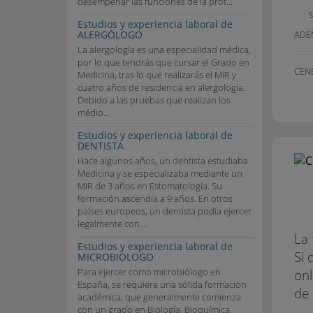
desempeñar las funciones de la prof...
S
Estudios y experiencia laboral de
ALERGÓLOGO
ADE
La alergología es una especialidad médica,
por lo que tendrás que cursar el Grado en
CEN
Medicina, tras lo que realizarás el MIR y
cuatro años de residencia en alergología.
Debido a las pruebas que realizan los
médio...
Estudios y experiencia laboral de
DENTISTA
Hace algunos años, un dentista estudiaba
Medicina y se especializaba mediante un
MIR de 3 años en Estomatología. Su
formación ascendía a 9 años. En otros
países europeos, un dentista podía ejercer
legalmente con ...
La 
Estudios y experiencia laboral de
Si 
MICROBIOLOGO
Para ejercer como microbiólogo en
onl
España, se requiere una sólida formación
de 
académica, que generalmente comienza
con un grado en Biología, Bioquímica,