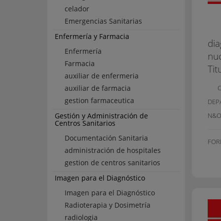
celador
Emergencias Sanitarias
Enfermería y Farmacia
dia
Enfermería
nuc
Farmacia
Tit
auxiliar de enfermeria
auxiliar de farmacia
gestion farmaceutica
DEP
Gestión y Administración de
N&O
Centros Sanitarios
Documentación Sanitaria
FOR
administración de hospitales
gestion de centros sanitarios
Imagen para el Diagnóstico
Imagen para el Diagnóstico
Radioterapia y Dosimetría
radiologia