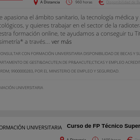
A Distancia
960 horas
Disponibilidad de Be
te apasiona el ámbito sanitario, la tecnología médica y
ológicos, y quieres trabajar en el sector de la radiote
stra formación online, te ayudamos a conseguir tu Tit
imetría* a través...
ver más
CONSULTAR CON FORMACIÓN UNIVERSITARIA DISPONIBILIDAD DE BECAS Y 
ARTAMENTO DE GESTI&OACUTE;N DE PR&AACUTE;CTICAS Y EMPLEO ACRED
RDM; 9900000283, POR EL MINISTERIO DE EMPLEO Y SEGURIDAD.
MACIÓN UNIVERSITARIA
Curso de FP Técnico Superi
A Distancia
1600 horas
Dis