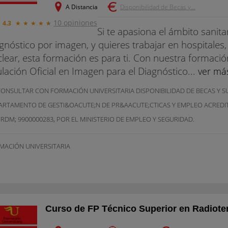
A Distancia
Disponibilidad de Becas y...
10 opiniones
4.3
★
★
★
★
★
Si te apasiona el ámbito sanitar
gnóstico por imagen, y quieres trabajar en hospitales,
lear, esta formación es para ti. Con nuestra formaci
ulación Oficial en Imagen para el Diagnóstico...
ver má
CONSULTAR CON FORMACIÓN UNIVERSITARIA DISPONIBILIDAD DE BECAS Y 
ARTAMENTO DE GESTI&OACUTE;N DE PR&AACUTE;CTICAS Y EMPLEO ACRED
RDM; 9900000283, POR EL MINISTERIO DE EMPLEO Y SEGURIDAD.
MACIÓN UNIVERSITARIA
Curso de FP Técnico Superior en Radioter