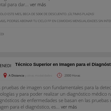
tal para dar...
ver más
OLO ESTE MES, BECA DE 500€ DE DESCUENTO. ¡ÚLTIMAS PLAZAS!
MáS, PODRáS ABONAR TU CICLO FP EN CóMODAS MENSUALIDADES SIN INTE
EDI
Técnico Superior en Imagen para el Diagnóst
A Distancia
y otras modalidades
2000 Horas
 pruebas de imagen son fundamentales para la detec
ologías y para poder realizar un diagnóstico médico rá
gnósticos de enfermedades se basan en las pruebas d
gen para el diagnóstico, es...
ver más