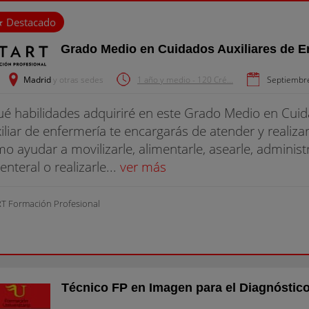
Grado Medio en Cuidados Auxiliares de E
Madrid
y otras sedes
1 año y medio - 120 Cré...
Septiembr
é habilidades adquiriré en este Grado Medio en Cui
iliar de enfermería te encargarás de atender y realiza
o ayudar a movilizarle, alimentarle, asearle, adminis
enteral o realizarle...
ver más
T Formación Profesional
Técnico FP en Imagen para el Diagnóstico