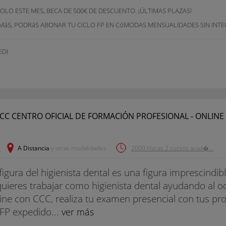
OLO ESTE MES, BECA DE 500€ DE DESCUENTO. ¡ÚLTIMAS PLAZAS!
MáS, PODRáS ABONAR TU CICLO FP EN CóMODAS MENSUALIDADES SIN INTE
EDI
A Distancia
y otras modalidades
2000 Horas 2 cursos acad�...
figura del higienista dental es una figura imprescindib
quieres trabajar como higienista dental ayudando al o
ine con CCC, realiza tu examen presencial con tus prof
FP expedido...
ver más