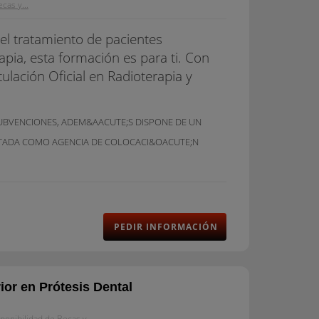
cas y...
 el tratamiento de pacientes
rapia, esta formación es para ti. Con
ulación Oficial en Radioterapia y
SUBVENCIONES, ADEM&AACUTE;S DISPONE DE UN
ITADA COMO AGENCIA DE COLOCACI&OACUTE;N
PEDIR INFORMACIÓN
or en Prótesis Dental
ponibilidad de Becas y...