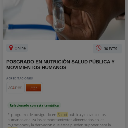
Online
30 ECTS
POSGRADO EN NUTRICIÓN SALUD PÚBLICA Y
MOVIMIENTOS HUMANOS
ACREDITACIONES
Relacionado con esta temática
El programa de postgrado en
Salud
pública y movimientos
humanos analiza los comportamientos alimentarios en las
migraciones y la derivación que éstos pueden suponer para la