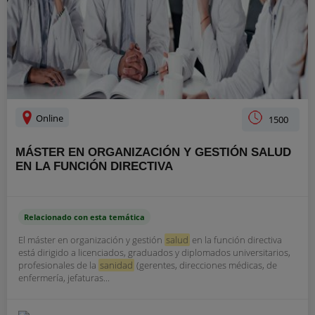
Online
1500
MÁSTER EN ORGANIZACIÓN Y GESTIÓN SALUD
EN LA FUNCIÓN DIRECTIVA
Relacionado con esta temática
El máster en organización y gestión
salud
en la función directiva
está dirigido a licenciados, graduados y diplomados universitarios,
profesionales de la
sanidad
(gerentes, direcciones médicas, de
enfermería, jefaturas...