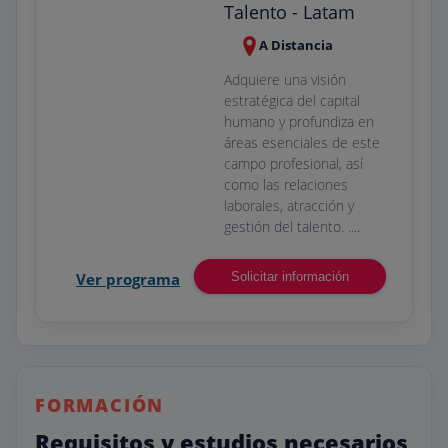
Talento - Latam
A Distancia
Adquiere una visión
estratégica del capital
humano y profundiza en
áreas esenciales de este
campo profesional, así
como las relaciones
laborales, atracción y
gestión del talento. ....
Ver programa
Solicitar información
FORMACIÓN
Requisitos y estudios necesarios