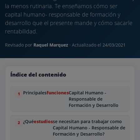
la menos rutinaria. Te enseñamos cómo ser
capital humano- responsable de formación y
desarrollo que el presente mande y cómo sacarle
rentabilidad.
Revisado por
Raquel Marquez
· Actualizado el
24/03/2021
Índice del contenido
Principales
funciones
Capital Humano -
Responsable de
Formación y Desarrollo
¿Qué
estudios
se necesitan para trabajar como
Capital Humano - Responsable de
Formación y Desarrollo?