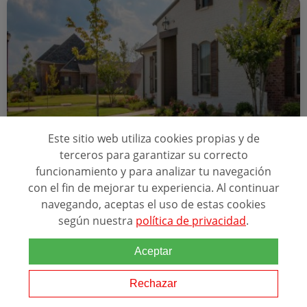
Este sitio web utiliza cookies propias y de
Online
200 horas
terceros para garantizar su correcto
funcionamiento y para analizar tu navegación
CURSO AGENTE INMOBILIARIO (AICAT)
con el fin de mejorar tu experiencia. Al continuar
navegando, aceptas el uso de estas cookies
según nuestra
política de privacidad
.
Relacionado con esta temática
Desde Institut Numància queremos que consigas un futuro estable
Aceptar
dentro del sector inmobiliario, por eso estamos en contacto con
agencias
inmobiliaria
s y otras entidades para ofrecerte las mejores
ofertas en nuestra bolsa...
Rechazar