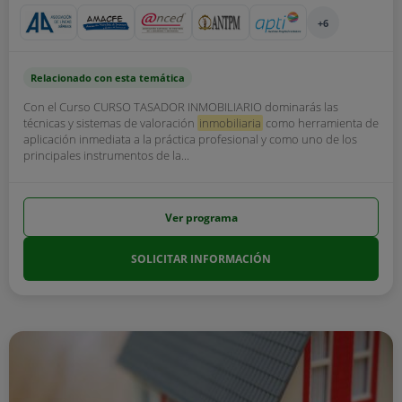
+6
Relacionado con esta temática
Con el Curso CURSO TASADOR INMOBILIARIO dominarás las
técnicas y sistemas de valoración
inmobiliaria
como herramienta de
aplicación inmediata a la práctica profesional y como uno de los
principales instrumentos de la...
Ver programa
SOLICITAR INFORMACIÓN