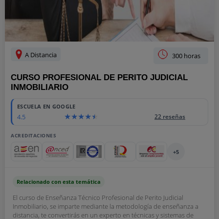
A Distancia
300 horas
CURSO PROFESIONAL DE PERITO JUDICIAL
INMOBILIARIO
ESCUELA EN GOOGLE
4.5
22 reseñas
ACREDITACIONES
+5
Relacionado con esta temática
El curso de Enseñanza Técnico Profesional de Perito Judicial
Inmobiliario, se imparte mediante la metodología de enseñanza a
distancia, te convertirás en un experto en técnicas y sistemas de