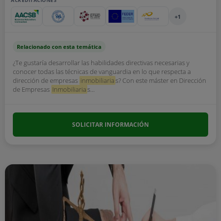
ACREDITACIONES
+1
Relacionado con esta temática
¿Te gustaría desarrollar las habilidades directivas necesarias y
conocer todas las técnicas de vanguardia en lo que respecta a
dirección de empresas
inmobiliaria
s? Con este máster en Dirección
de Empresas
Inmobiliaria
s...
SOLICITAR INFORMACIÓN